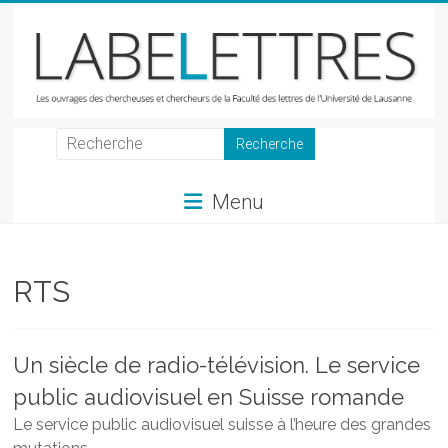
Skip
to
content
LabeLettres
Les
Menu
ouvrages
des
chercheuses
et
RTS
chercheurs
de
la
Un siècle de radio-télévision. Le service
Faculté
public audiovisuel en Suisse romande
des
lettres
Le service public audiovisuel suisse à l’heure des grandes