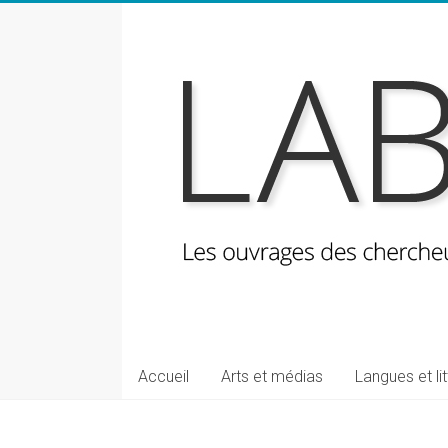
Skip
to
content
LabeLettres
Les
Accueil
Arts et médias
Langues et li
ouvrages
des
chercheuses