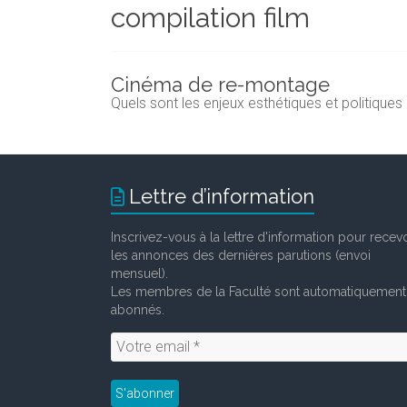
compilation film
et
chercheurs
de
la
Cinéma de re-montage
Faculté
Quels sont les enjeux esthétiques et politiqu
des
lettres
Lettre d’information
Inscrivez-vous à la lettre d'information pour recevo
les annonces des dernières parutions (envoi
mensuel).
Les membres de la Faculté sont automatiquement
abonnés.