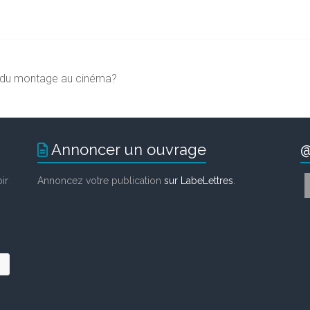
es du montage au cinéma?
Annoncer un ouvrage
@
ir
Annoncez votre publication
sur LabeLettres
.