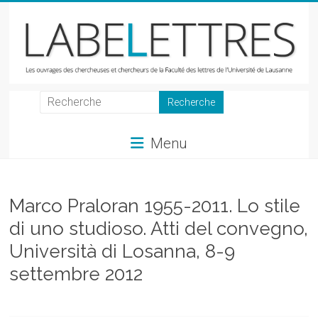
Skip
to
content
LabeLettres
Les
Menu
ouvrages
des
chercheuses
et
Marco Praloran 1955-2011. Lo stile
chercheurs
di uno studioso. Atti del convegno,
de
Università di Losanna, 8-9
la
Faculté
settembre 2012
des
lettres