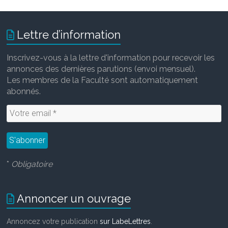
e
t
i
k
b
t
l
e
o
e
d
Lettre d’information
o
r
I
k
n
Inscrivez-vous à la lettre d'information pour recevoir les
annonces des dernières parutions (envoi mensuel).
Les membres de la Faculté sont automatiquement
abonnés.
*
Obligatoire
Annoncer un ouvrage
Annoncez votre publication
sur LabeLettres
.