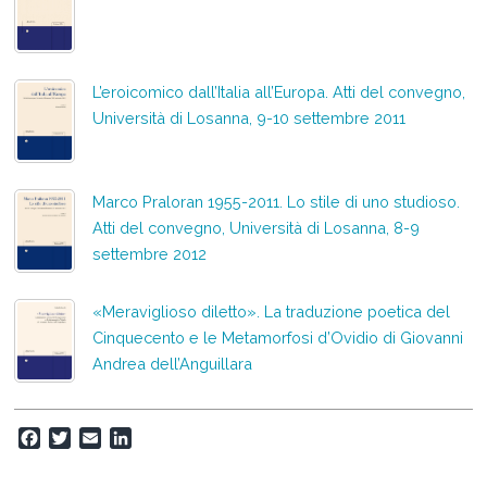
L’eroicomico dall’Italia all’Europa. Atti del convegno,
Università di Losanna, 9-10 settembre 2011
Marco Praloran 1955-2011. Lo stile di uno studioso.
Atti del convegno, Università di Losanna, 8-9
settembre 2012
«Meraviglioso diletto». La traduzione poetica del
Cinquecento e le Metamorfosi d’Ovidio di Giovanni
Andrea dell’Anguillara
F
T
E
L
a
w
m
i
c
i
a
n