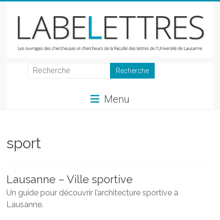
Skip
to
content
LabeLettres
Les
Menu
ouvrages
des
chercheuses
et
sport
chercheurs
de
la
Lausanne – Ville sportive
Faculté
Un guide pour découvrir l’architecture sportive à
des
Lausanne.
lettres