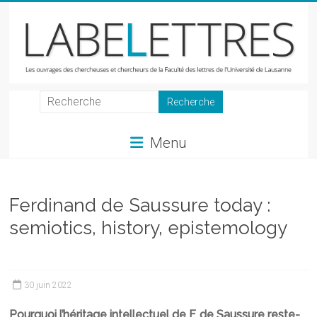
Skip
to
content
LabeLettres
Les
Menu
ouvrages
des
chercheuses
et
Ferdinand de Saussure today :
chercheurs
semiotics, history, epistemology
de
la
Faculté
des
30 juin 2022
lettres
Pourquoi l’héritage intellectuel de F. de Saussure reste-