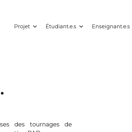
Projet
Étudiant.e.s
Enseignant.e.s
…
sses des tournages de