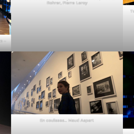
Rohrer, Pierre Leroy
T
e –
En coulisses… Maud Aspart