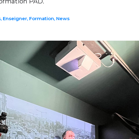
formation PAD.
s
,
Enseigner
,
Formation
,
News