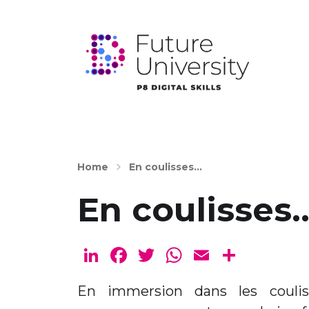
Home
En coulisses…
En coulisses
Li
F
T
W
E
P
n
a
w
h
m
ar
En immersion dans les couli
k
c
it
a
ai
ta