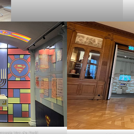
rançois Van de Poël