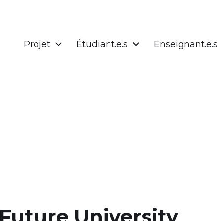
Projet
Étudiant.e.s
Enseignant.e.s
s Future University