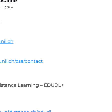
ausanne
 – CSE
6
unil.ch
nil.ch/cse/contact
Distance Learning – EDUDL+