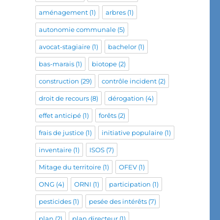
aménagement
(1)
arbres
(1)
autonomie communale
(5)
avocat-stagiaire
(1)
bachelor
(1)
bas-marais
(1)
biotope
(2)
construction
(29)
contrôle incident
(2)
droit de recours
(8)
dérogation
(4)
effet anticipé
(1)
forêts
(2)
frais de justice
(1)
initiative populaire
(1)
inventaire
(1)
ISOS
(7)
Mitage du territoire
(1)
OFEV
(1)
ONG
(4)
ORNI
(1)
participation
(1)
pesticides
(1)
pesée des intérêts
(7)
plan
(2)
plan directeur
(1)