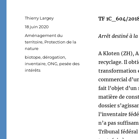
Auteur
Thierry Largey
TF 1C_604/2018 
Publié
18 juin 2020
le
Catégories
Aménagement du
Arrêt destiné à l
territoire
,
Protection de la
nature
A Kloten (ZH), A
Étiquettes
biotope
,
dérogation
,
recyclage. Il obt
inventaire
,
ONG
,
pesée des
intérêts
transformation 
commercial d’une
fait l’objet d’u
matière de const
dossier s’agissa
l’inventaire féd
n’a pas suffisam
Tribunal fédéral