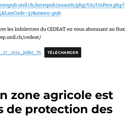
tionspub.unil.ch/interpub/noauth/php/Un/UnPers.php?
4&LanCode=37&menu=pub
re les Infolettres du CEDEAT en vous abonnant au flux
wp.unil.ch/cedeat/
_57_2024_juillet_TL
TÉLÉCHARGER
en zone agricole est
s de protection des