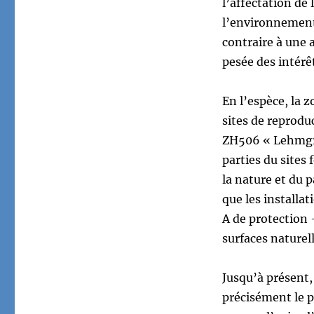
l’affectation de
l’environnement 
contraire à une a
pesée des intérêts
En l’espèce, la z
sites de reprodu
ZH506 « Lehmgru
parties du sites
la nature et du 
que les installat
A de protection 
surfaces naturell
Jusqu’à présent,
précisément le p