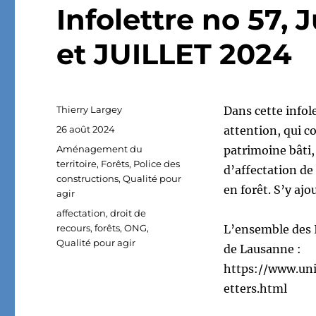
Infolettre no 57,
et JUILLET 2024
Auteur
Thierry Largey
Dans cette infol
Publié
26 août 2024
attention, qui c
le
Catégories
Aménagement du
patrimoine bâti,
territoire
,
Forêts
,
Police des
d’affectation de
constructions
,
Qualité pour
en forêt. S’y aj
agir
Étiquettes
affectation
,
droit de
recours
,
forêts
,
ONG
,
L’ensemble des I
Qualité pour agir
de Lausanne :
https://www.uni
etters.html