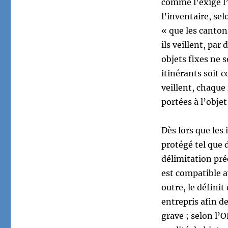
comme l’exige l’O
l’inventaire, sel
« que les canton
ils veillent, pa
objets fixes ne s
itinérants soit c
veillent, chaque 
portées à l’obje
Dès lors que les 
protégé tel que 
délimitation préc
est compatible av
outre, le définit
entrepris afin d
grave ; selon l’