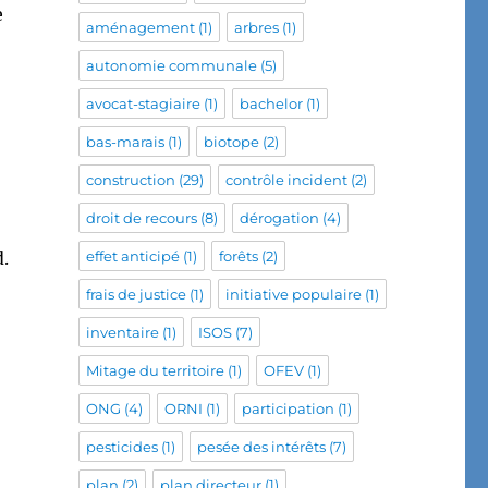
e
aménagement
(1)
arbres
(1)
autonomie communale
(5)
avocat-stagiaire
(1)
bachelor
(1)
bas-marais
(1)
biotope
(2)
construction
(29)
contrôle incident
(2)
droit de recours
(8)
dérogation
(4)
.
effet anticipé
(1)
forêts
(2)
frais de justice
(1)
initiative populaire
(1)
inventaire
(1)
ISOS
(7)
Mitage du territoire
(1)
OFEV
(1)
ONG
(4)
ORNI
(1)
participation
(1)
pesticides
(1)
pesée des intérêts
(7)
plan
(2)
plan directeur
(1)