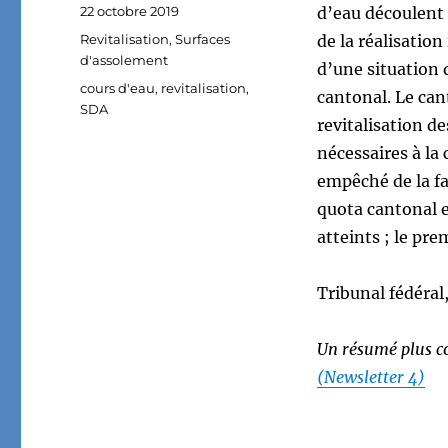
Publié
22 octobre 2019
d’eau découlent 
le
Catégories
Revitalisation
,
Surfaces
de la réalisati
d'assolement
d’une situation q
Étiquettes
cours d'eau
,
revitalisation
,
cantonal. Le can
SDA
revitalisation d
nécessaires à la
empêché de la fa
quota cantonal e
atteints ; le pr
Tribunal fédéral
Un résumé plus co
(Newsletter 4)