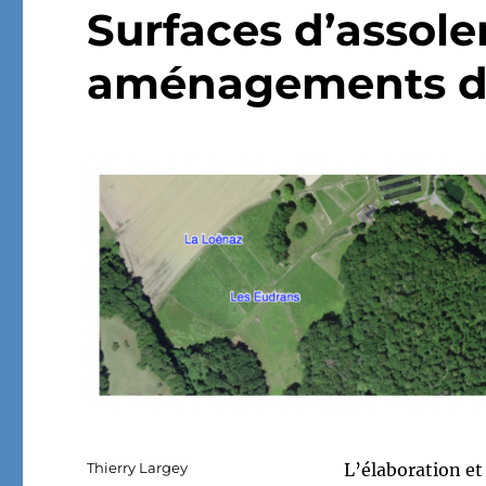
Surfaces d’assol
aménagements de
Auteur
Thierry Largey
L’élaboration et