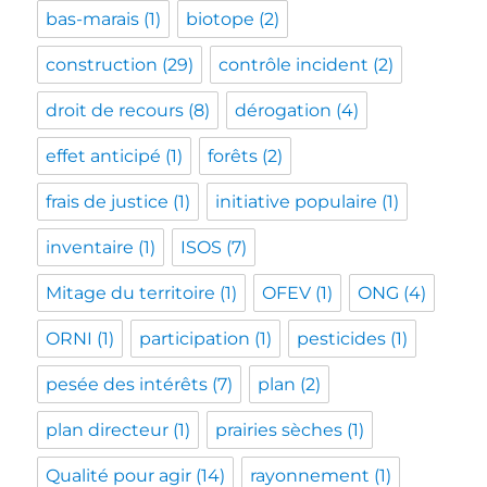
bas-marais
(1)
biotope
(2)
construction
(29)
contrôle incident
(2)
droit de recours
(8)
dérogation
(4)
effet anticipé
(1)
forêts
(2)
frais de justice
(1)
initiative populaire
(1)
inventaire
(1)
ISOS
(7)
Mitage du territoire
(1)
OFEV
(1)
ONG
(4)
ORNI
(1)
participation
(1)
pesticides
(1)
pesée des intérêts
(7)
plan
(2)
plan directeur
(1)
prairies sèches
(1)
Qualité pour agir
(14)
rayonnement
(1)