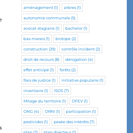
aménagement
(1)
arbres
(1)
autonomie communale
(5)
e
avocat-stagiaire
(1)
bachelor
(1)
bas-marais
(1)
biotope
(2)
construction
(29)
contrôle incident
(2)
droit de recours
(8)
dérogation
(4)
effet anticipé
(1)
forêts
(2)
frais de justice
(1)
initiative populaire
(1)
inventaire
(1)
ISOS
(7)
Mitage du territoire
(1)
OFEV
(1)
ONG
(4)
ORNI
(1)
participation
(1)
pesticides
(1)
pesée des intérêts
(7)
s
plan
(2)
plan directeur
(1)