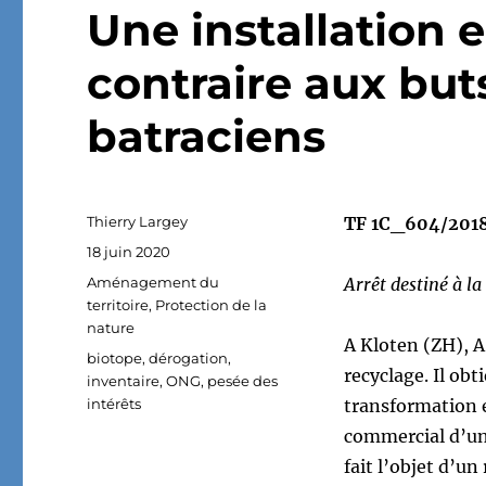
Une installation 
contraire aux but
batraciens
Auteur
Thierry Largey
TF 1C_604/2018 
Publié
18 juin 2020
le
Catégories
Aménagement du
Arrêt destiné à l
territoire
,
Protection de la
nature
A Kloten (ZH), A
Étiquettes
biotope
,
dérogation
,
recyclage. Il obt
inventaire
,
ONG
,
pesée des
intérêts
transformation 
commercial d’une
fait l’objet d’u