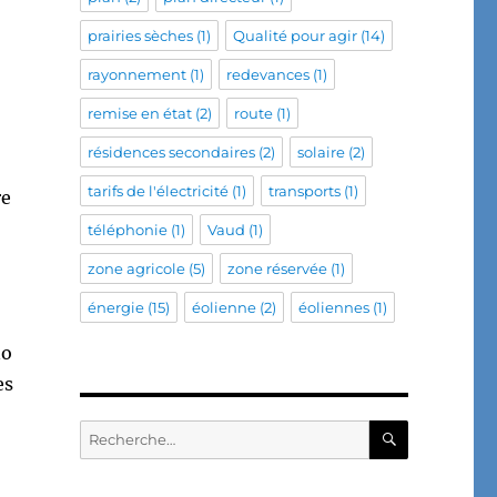
prairies sèches
(1)
Qualité pour agir
(14)
rayonnement
(1)
redevances
(1)
remise en état
(2)
route
(1)
résidences secondaires
(2)
solaire
(2)
tarifs de l'électricité
(1)
transports
(1)
re
téléphonie
(1)
Vaud
(1)
zone agricole
(5)
zone réservée
(1)
énergie
(15)
éolienne
(2)
éoliennes
(1)
no
es
RECHERC
Recherche
pour :