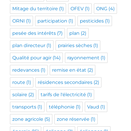
Mitage du territoire
(1)
OFEV
(1)
ONG
(4)
ORNI
(1)
participation
(1)
pesticides
(1)
pesée des intérêts
(7)
plan
(2)
plan directeur
(1)
prairies sèches
(1)
Qualité pour agir
(14)
rayonnement
(1)
redevances
(1)
remise en état
(2)
route
(1)
résidences secondaires
(2)
solaire
(2)
tarifs de l'électricité
(1)
transports
(1)
téléphonie
(1)
Vaud
(1)
zone agricole
(5)
zone réservée
(1)