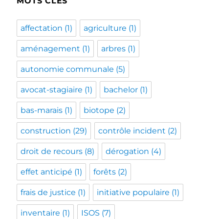
MOTS CLÉS
affectation
(1)
agriculture
(1)
aménagement
(1)
arbres
(1)
autonomie communale
(5)
avocat-stagiaire
(1)
bachelor
(1)
bas-marais
(1)
biotope
(2)
construction
(29)
contrôle incident
(2)
droit de recours
(8)
dérogation
(4)
effet anticipé
(1)
forêts
(2)
frais de justice
(1)
initiative populaire
(1)
inventaire
(1)
ISOS
(7)