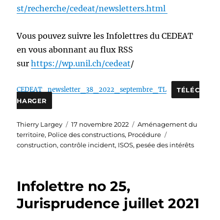
st/recherche/cedeat/newsletters.html
Vous pouvez suivre les Infolettres du CEDEAT
en vous abonnant au flux RSS
sur
https://wp.unil.ch/cedeat
/
CEDEAT_newsletter_38_2022_septembre_TL
TÉLÉC
HARGER
Auteur
Publié
Catégories
Thierry Largey
17 novembre 2022
Aménagement du
le
Étiquettes
territoire
,
Police des constructions
,
Procédure
construction
,
contrôle incident
,
ISOS
,
pesée des intérêts
Infolettre no 25,
Jurisprudence juillet 2021