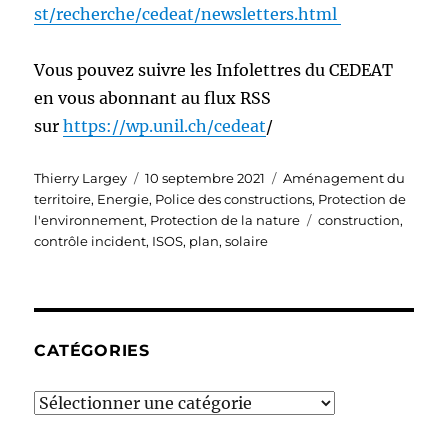
st/recherche/cedeat/newsletters.html
Vous pouvez suivre les Infolettres du CEDEAT
en vous abonnant au flux RSS
sur
https://wp.unil.ch/cedeat
/
Auteur
Publié
Catégories
Thierry Largey
10 septembre 2021
Aménagement du
le
territoire
,
Energie
,
Police des constructions
,
Protection de
Étiquettes
l'environnement
,
Protection de la nature
construction
,
contrôle incident
,
ISOS
,
plan
,
solaire
CATÉGORIES
Catégories