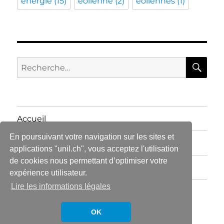
énergie
(15)
éolienne
(2)
éoliennes
(1)
RE
Recherche
pour :
Accueil
En poursuivant votre navigation sur les sites et
Articles
applications "unil.ch", vous acceptez l'utilisation
de cookies nous permettant d’optimiser votre
Contact
expérience utilisateur.
Lire les informations légales
Centre d'étude en droit de l'environnement et de
l'aménagement du territoire
Fièrement propulsé par
OK
WordPress