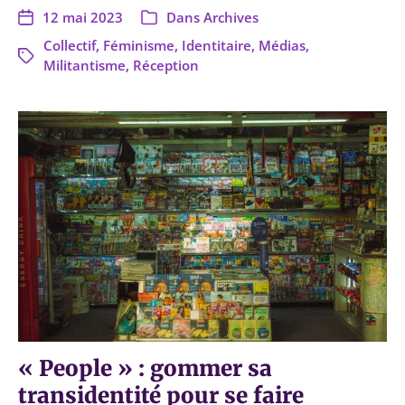
12 mai 2023
Dans
Archives
Collectif
,
Féminisme
,
Identitaire
,
Médias
,
Militantisme
,
Réception
« People » : gommer sa
transidentité pour se faire