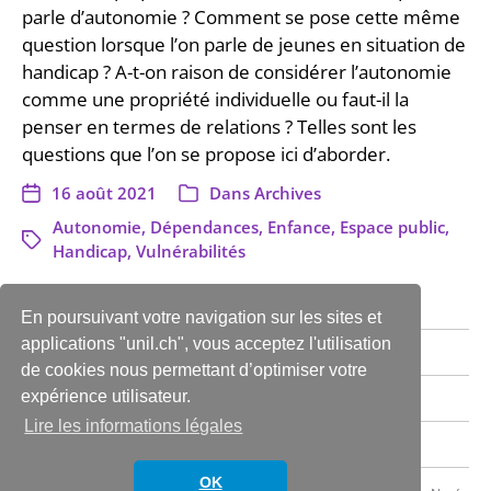
parle d’autonomie ? Comment se pose cette même
question lorsque l’on parle de jeunes en situation de
handicap ? A-t-on raison de considérer l’autonomie
comme une propriété individuelle ou faut-il la
penser en termes de relations ? Telles sont les
questions que l’on se propose ici d’aborder.
16 août 2021
Dans
Archives
Autonomie
,
Dépendances
,
Enfance
,
Espace public
,
Handicap
,
Vulnérabilités
En poursuivant votre navigation sur les sites et
applications "unil.ch", vous acceptez l'utilisation
Infos & Contact
de cookies nous permettant d’optimiser votre
expérience utilisateur.
News de l’ISS
Lire les informations légales
Archives
OK