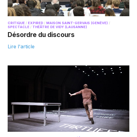
CRITIQUE
/
EXPIRED
/
MAISON SAINT-GERVAIS (GENÈVE)
/
SPECTACLE
/
THÉÂTRE DE VIDY (LAUSANNE)
Désordre du discours
Lire l'article