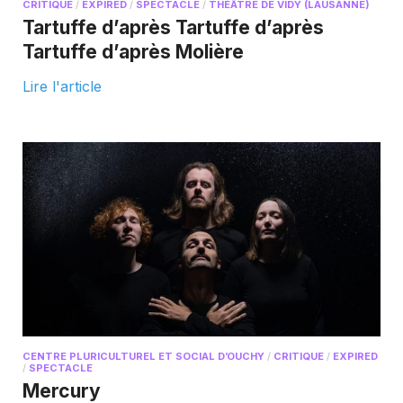
CRITIQUE
/
EXPIRED
/
SPECTACLE
/
THÉÂTRE DE VIDY (LAUSANNE)
Tartuffe d’après Tartuffe d’après
Tartuffe d’après Molière
Lire l'article
CENTRE PLURICULTUREL ET SOCIAL D’OUCHY
/
CRITIQUE
/
EXPIRED
/
SPECTACLE
Mercury