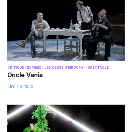
CRITIQUE
/
EXPIRED
/
LES OSSES (FRIBOURG)
/
SPECTACLE
Oncle Vania
Lire l'article