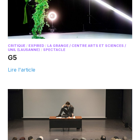
CRITIQUE
/
EXPIRED
/
LA GRANGE / CENTRE ARTS ET SCIENCES /
UNIL (LAUSANNE)
/
SPECTACLE
G5
Lire l'article