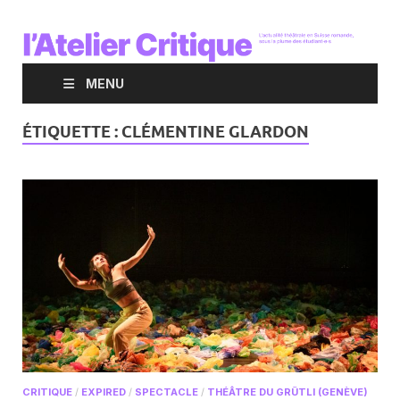
MENU
ÉTIQUETTE :
CLÉMENTINE GLARDON
CRITIQUE
/
EXPIRED
/
SPECTACLE
/
THÉÂTRE DU GRÜTLI (GENÈVE)