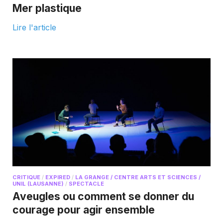
Mer plastique
Lire l'article
CRITIQUE
/
EXPIRED
/
LA GRANGE / CENTRE ARTS ET SCIENCES /
UNIL (LAUSANNE)
/
SPECTACLE
Aveugles ou comment se donner du
courage pour agir ensemble