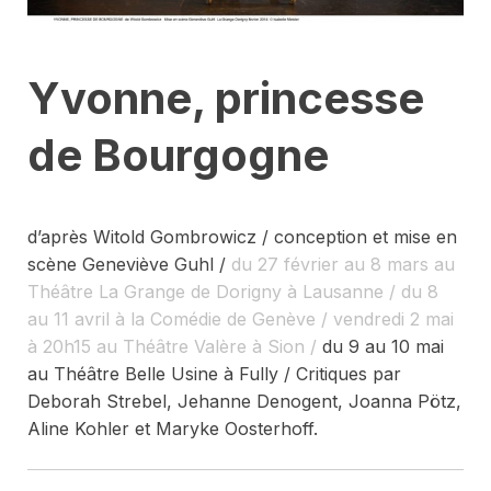
Yvonne, princesse
de Bourgogne
d’après Witold Gombrowicz / conception et mise en
scène Geneviève Guhl /
du 27 février au 8 mars au
Théâtre La Grange de Dorigny à Lausanne / du 8
au 11 avril à la Comédie de Genève / vendredi 2 mai
à 20h15 au Théâtre Valère à Sion /
du 9 au 10 mai
au Théâtre Belle Usine à Fully / Critiques par
Deborah Strebel, Jehanne Denogent, Joanna Pötz,
Aline Kohler et Maryke Oosterhoff.