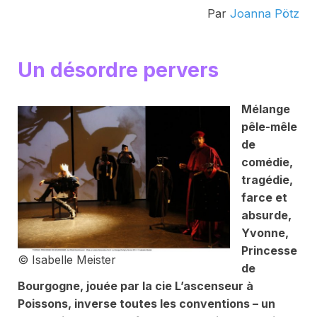
Par
Joanna Pötz
Un désordre pervers
Mélange
pêle-mêle
de
comédie,
tragédie,
farce et
absurde,
Yvonne,
Princesse
© Isabelle Meister
de
Bourgogne
, jouée par la cie L’ascenseur à
Poissons, inverse toutes les conventions – un