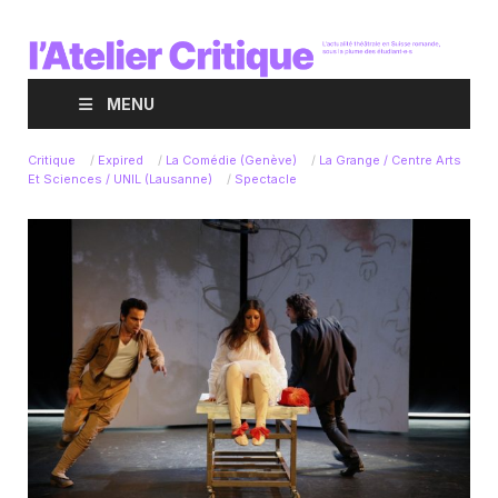
MENU
Critique
/
Expired
/
La Comédie (Genève)
/
La Grange / Centre Arts
Et Sciences / UNIL (Lausanne)
/
Spectacle