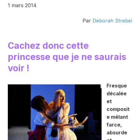
1 mars 2014
Par
Deborah Strebel
Cachez donc cette
princesse que je ne saurais
voir !
Fresque
décalée
et
composit
e mêlant
farce,
absurde