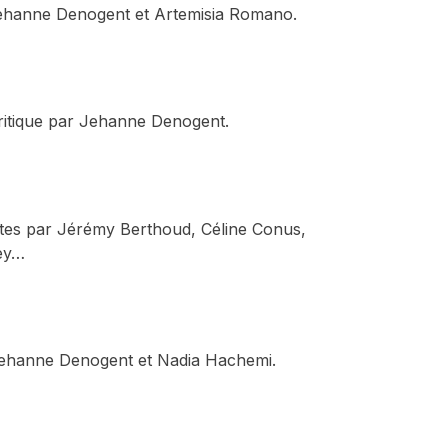
 Jehanne Denogent et Artemisia Romano.
Critique par Jehanne Denogent.
xtes par Jérémy Berthoud, Céline Conus,
ey…
r Jehanne Denogent et Nadia Hachemi.