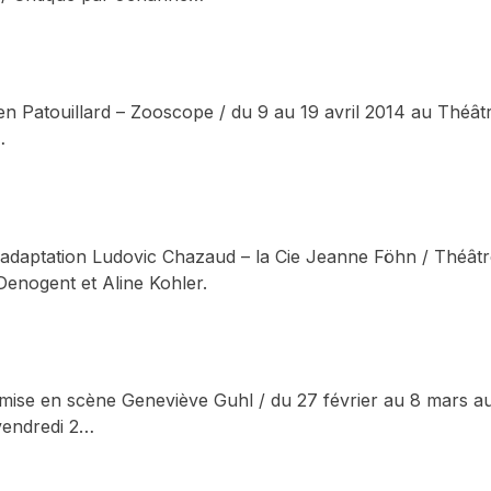
lien Patouillard – Zooscope / du 9 au 19 avril 2014 au Théât
…
t adaptation Ludovic Chazaud – la Cie Jeanne Föhn / Théât
Denogent et Aline Kohler.
 mise en scène Geneviève Guhl / du 27 février au 8 mars 
 vendredi 2…