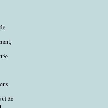
de
ment,
rtée
Nous
 et de
u