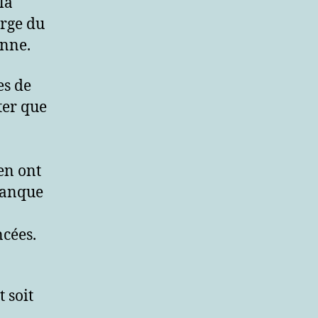
la
arge du
anne.
es de
ter que
en ont
 manque
cées.
 soit