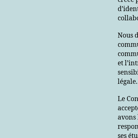
d’ident
collab
Nous 
commun
commun
et l’i
sensib
légale.
Le Con
accept
avons 
respon
ses ét