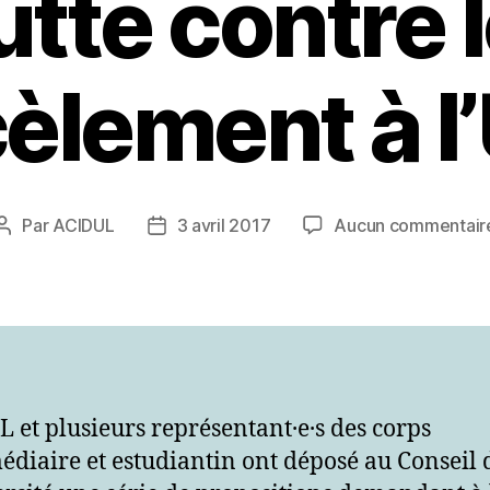
utte contre 
èlement à l
Par
ACIDUL
3 avril 2017
Aucun commentair
Auteur
Date
de
de
l’article
l’article
 et plusieurs représentant·e·s des corps
édiaire et estudiantin ont déposé au Conseil 