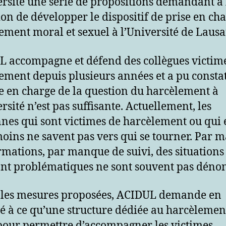
ersité une série de propositions demandant à 
ion de développer le dispositif de prise en ch
ement moral et sexuel à l’Université de Laus
 accompagne et défend des collègues victim
ement depuis plusieurs années et a pu consta
se en charge de la question du harcèlement à
rsité n’est pas suffisante. Actuellement, les
nes qui sont victimes de harcèlement ou qui 
moins ne savent pas vers qui se tourner. Par
rmations, par manque de suivi, des situations
nt problématiques ne sont souvent pas dénon
les mesures proposées, ACIDUL demande en
té à ce qu’une structure dédiée au harcèlement
pour permettre d’accompagner les victimes,