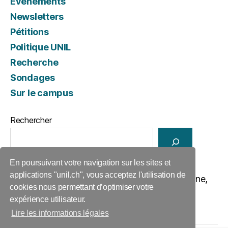
Evénements
Newsletters
Pétitions
Politique UNIL
Recherche
Sondages
Sur le campus
Rechercher
En poursuivant votre navigation sur les sites et
applications "unil.ch", vous acceptez l'utilisation de
ACIDUL, ANT 1197, Anthropole, 1015 Lausanne,
cookies nous permettant d’optimiser votre
077 402 21 94,
acidul@unil.ch
expérience utilisateur.
Lire les informations légales