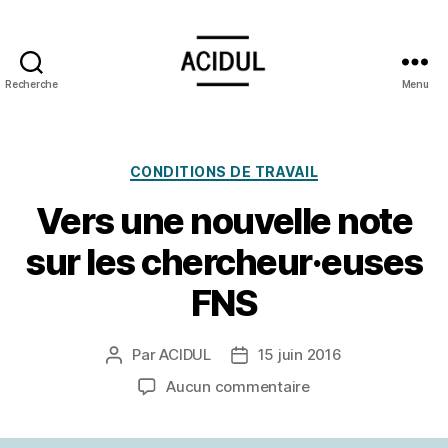
Recherche
Menu
ACIDUL
Catégories
CONDITIONS DE TRAVAIL
Vers une nouvelle note
sur les chercheur·euses
FNS
Par
ACIDUL
15 juin 2016
Auteur
Date
de
de
sur
Aucun commentaire
l’article
l’article
Vers
une