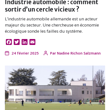
Industrie automobile : comment
sortir d’un cercle vicieux ?
L’industrie automobile allemande est un acteur
majeur du secteur. Une chercheuse en économie
écologique sonde les failles du système.
F
T
L
E
a
w
i
m
24 février 2025
Par
Nadine Richon Salzmann
c
i
n
a
e
t
k
i
b
t
e
l
o
e
d
o
r
I
k
n