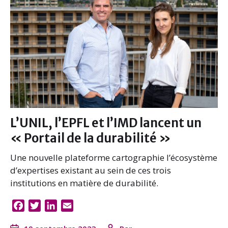
L’UNIL, l’EPFL et l’IMD lancent un
« Portail de la durabilité »
Une nouvelle plateforme cartographie l’écosystème
d’expertises existant au sein de ces trois
institutions en matière de durabilité.
F
T
L
E
a
w
i
m