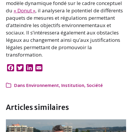
modèle dynamique fondé sur le cadre conceptuel
du
« Donut »
, il analysera le potentiel de différents
paquets de mesures et régulations permettant
d’atteindre les objectifs environnementaux et
sociaux. Il s’intéressera également aux obstacles
légaux au changement ainsi qu’aux justifications
légales permettant de promouvoir la
transformation.
F
T
L
E
a
w
i
m
c
i
n
a
Dans
Environnement
,
Institution
,
Société
e
t
k
i
b
t
e
l
o
e
d
Articles similaires
o
r
I
k
n