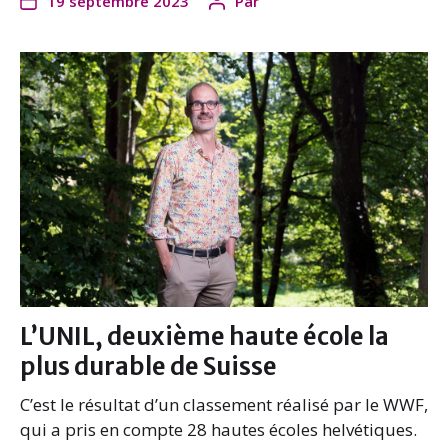
19 septembre 2023
Par
c
i
n
a
e
t
k
i
b
t
e
l
o
e
d
o
r
I
k
n
L’UNIL, deuxième haute école la
plus durable de Suisse
C’est le résultat d’un classement réalisé par le WWF,
qui a pris en compte 28 hautes écoles helvétiques.