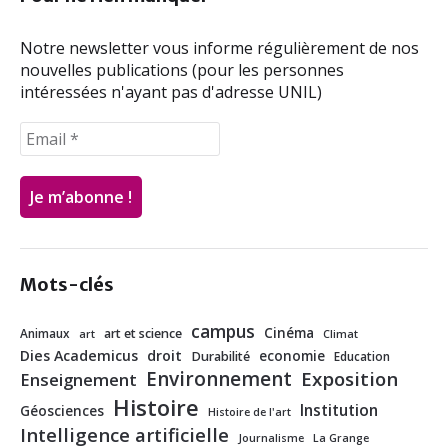
k
n
Notre newsletter vous informe régulièrement de nos
nouvelles publications (pour les personnes
intéressées n'ayant pas d'adresse UNIL)
Mots-clés
campus
Cinéma
Animaux
art et science
art
Climat
Dies Academicus
droit
economie
Durabilité
Education
Environnement
Exposition
Enseignement
Histoire
Institution
Géosciences
Histoire de l'art
Intelligence artificielle
Journalisme
La Grange