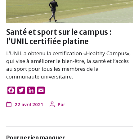
Santé et sport sur le campus :
l’UNIL certifiée platine
L’UNIL a obtenu la certification «Healthy Campus»,
qui vise à améliorer le bien-être, la santé et l’accès
au sport pour tous les membres de la
communauté universitaire.
F
T
L
E
a
w
i
m
22 avril 2021
Par
c
i
n
a
e
t
k
i
b
t
e
l
o
e
d
o
r
I
Pour ne rien manquer