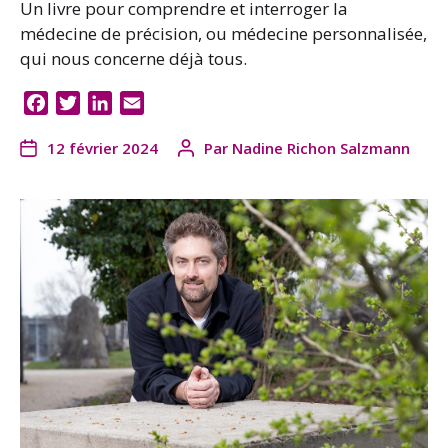
Un livre pour comprendre et interroger la
médecine de précision, ou médecine personnalisée,
qui nous concerne déjà tous.
F
T
L
E
a
w
i
m
12 février 2024
Par
Nadine Richon Salzmann
c
i
n
a
e
t
k
i
b
t
e
l
o
e
d
o
r
I
k
n