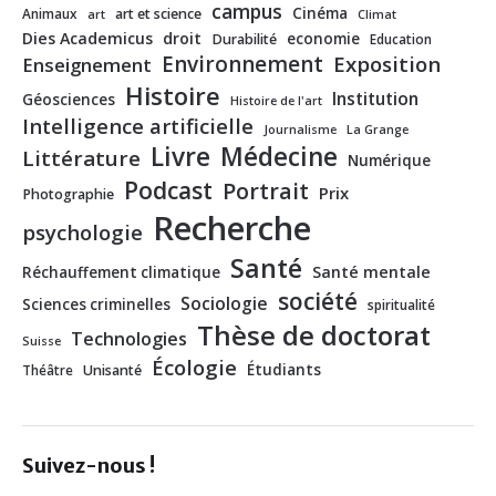
campus
Cinéma
Animaux
art et science
art
Climat
Dies Academicus
droit
economie
Durabilité
Education
Environnement
Exposition
Enseignement
Histoire
Institution
Géosciences
Histoire de l'art
Intelligence artificielle
Journalisme
La Grange
Livre
Médecine
Littérature
Numérique
Podcast
Portrait
Prix
Photographie
Recherche
psychologie
Santé
Santé mentale
Réchauffement climatique
société
Sociologie
Sciences criminelles
spiritualité
Thèse de doctorat
Technologies
Suisse
Écologie
Étudiants
Théâtre
Unisanté
Suivez-nous !