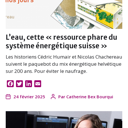
L’eau, cette « ressource phare du
système énergétique suisse »
Les historiens Cédric Humair et Nicolas Chachereau
suivent le paquebot du mix énergétique helvétique
sur 200 ans. Pour éviter le naufrage.
F
T
L
E
a
w
i
m
24 février 2025
Par
Catherine Bex Bourqui
c
i
n
a
e
t
k
i
b
t
e
l
o
e
d
o
r
I