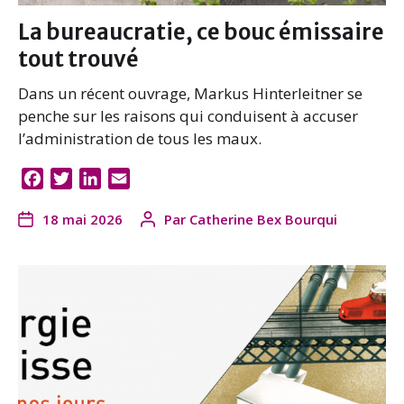
La bureaucratie, ce bouc émissaire
tout trouvé
Dans un récent ouvrage, Markus Hinterleitner se
penche sur les raisons qui conduisent à accuser
l’administration de tous les maux.
F
T
L
E
a
w
i
m
18 mai 2026
Par
Catherine Bex Bourqui
c
i
n
a
e
t
k
i
b
t
e
l
o
e
d
o
r
I
k
n