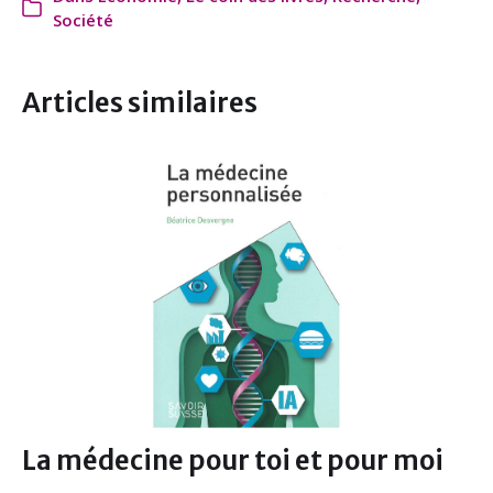
e
t
k
i
Société
b
t
e
l
o
e
d
o
r
I
Articles similaires
k
n
La médecine pour toi et pour moi