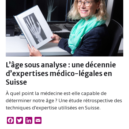
k
n
L’âge sous analyse : une décennie
d’expertises médico-légales en
Suisse
À quel point la médecine est-elle capable de
déterminer notre âge ? Une étude rétrospective des
techniques d’expertise utilisées en Suisse.
F
T
L
E
a
w
i
m