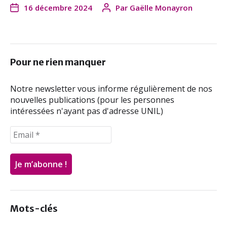
16 décembre 2024
Par
Gaëlle Monayron
c
i
n
a
e
t
k
i
b
t
e
l
o
e
d
o
r
I
Pour ne rien manquer
k
n
Notre newsletter vous informe régulièrement de nos
nouvelles publications (pour les personnes
intéressées n'ayant pas d'adresse UNIL)
Mots-clés