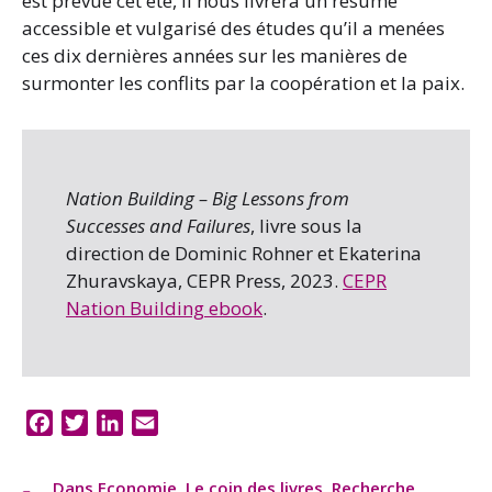
est prévue cet été, il nous livrera un résumé
accessible et vulgarisé des études qu’il a menées
ces dix dernières années sur les manières de
surmonter les conflits par la coopération et la paix.
Nation Building – Big Lessons from
Successes and Failures
, livre sous la
direction de Dominic Rohner et Ekaterina
Zhuravskaya, CEPR Press, 2023.
CEPR
Nation Building ebook
.
F
T
L
E
a
w
i
m
c
i
n
a
Dans
Economie
,
Le coin des livres
,
Recherche
,