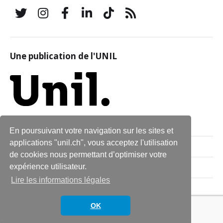
Une publication de l'UNIL
En poursuivant votre navigation sur les sites et
applications "unil.ch", vous acceptez l'utilisation
Qui sommes-nous ?
de cookies nous permettant d’optimiser votre
expérience utilisateur.
Archives
Lire les informations légales
Contact
OK
© 2026
L'uniscope
Thème par
Anders Norén