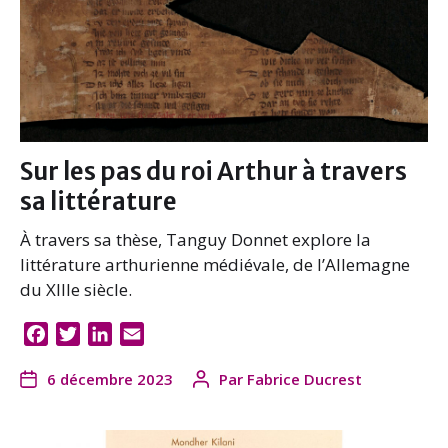
Sur les pas du roi Arthur à travers
sa littérature
À travers sa thèse, Tanguy Donnet explore la
littérature arthurienne médiévale, de l’Allemagne
du XIIIe siècle.
F
T
L
E
a
w
i
m
6 décembre 2023
Par
Fabrice Ducrest
c
i
n
a
e
t
k
i
b
t
e
l