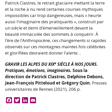
Patrick Clastres, le retrait glaciaire mettant la terre
et la roche à nu rend certaines courses mythiques
impossibles car trop dangereuses, mais « heurte
aussi l’imaginaire des pratiquants », construit par
un siècle et demi d’émerveillement devant la
beauté immaculée des sommets à conquérir. À
l’ère de l’Anthropocène, ces changements si rapides
observés sur ces montagnes maintes fois célébrées
et glorifiées devraient donner l’alerte…
e
GRAVIR LES ALPES DU XIX
SIÈCLE À NOS JOURS.
Pratiques, émotions, imaginaires.
Sous la
direction de Patrick Clastres, Delphine Debons,
Jean-François Pitteloud et Grégory Quin.
Presses
universitaires de Rennes (2021), 206 p.
F
T
L
E
a
w
i
m