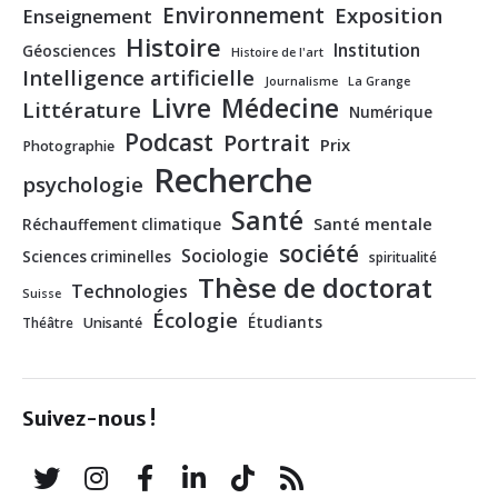
Environnement
Exposition
Enseignement
Histoire
Institution
Géosciences
Histoire de l'art
Intelligence artificielle
Journalisme
La Grange
Livre
Médecine
Littérature
Numérique
Podcast
Portrait
Prix
Photographie
Recherche
psychologie
Santé
Santé mentale
Réchauffement climatique
société
Sociologie
Sciences criminelles
spiritualité
Thèse de doctorat
Technologies
Suisse
Écologie
Étudiants
Théâtre
Unisanté
Suivez-nous !