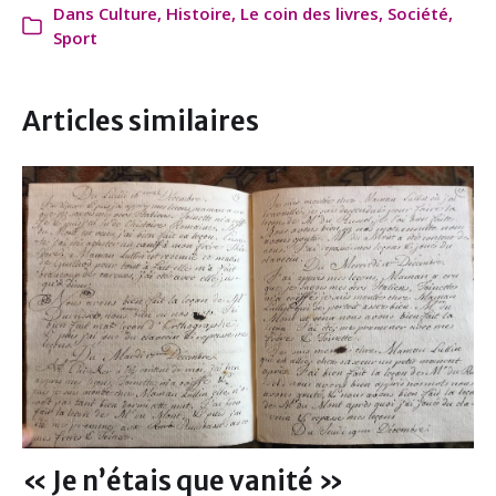
c
i
n
a
Dans
Culture
,
Histoire
,
Le coin des livres
,
Société
,
e
t
k
i
Sport
b
t
e
l
o
e
d
o
r
I
Articles similaires
k
n
« Je n’étais que vanité »