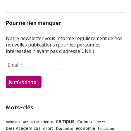
b
t
e
l
o
e
d
o
r
I
Pour ne rien manquer
k
n
Notre newsletter vous informe régulièrement de nos
nouvelles publications (pour les personnes
intéressées n'ayant pas d'adresse UNIL)
Mots-clés
campus
Cinéma
Animaux
art et science
art
Climat
Dies Academicus
droit
economie
Durabilité
Education