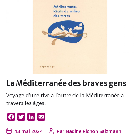
o
e
d
o
r
I
k
n
La Méditerranée des braves gens
Voyage d’une rive à l’autre de la Méditerranée à
travers les âges.
F
T
L
E
a
w
i
m
13 mai 2024
Par
Nadine Richon Salzmann
c
i
n
a
e
t
k
i