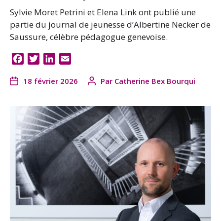
Sylvie Moret Petrini et Elena Link ont publié une
partie du journal de jeunesse d’Albertine Necker de
Saussure, célèbre pédagogue genevoise.
F
T
L
E
a
w
i
m
18 février 2026
Par
Catherine Bex Bourqui
c
i
n
a
e
t
k
i
b
t
e
l
o
e
d
o
r
I
k
n