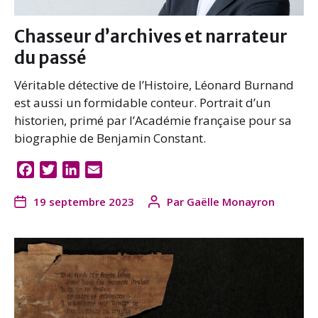
Chasseur d’archives et narrateur
du passé
Véritable détective de l’Histoire, Léonard Burnand
est aussi un formidable conteur. Portrait d’un
historien, primé par l’Académie française pour sa
biographie de Benjamin Constant.
F
T
L
E
a
w
i
m
19 septembre 2023
Par
Gaëlle Monayron
c
i
n
a
e
t
k
i
b
t
e
l
o
e
d
o
r
I
k
n