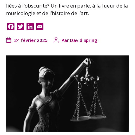
liées à l’obscurité? Un livre en parle, à la lueur de la
musicologie et de l’histoire de l’art.
F
T
L
E
a
w
i
m
24 février 2025
Par
David Spring
c
i
n
a
e
t
k
i
b
t
e
l
o
e
d
o
r
I
k
n