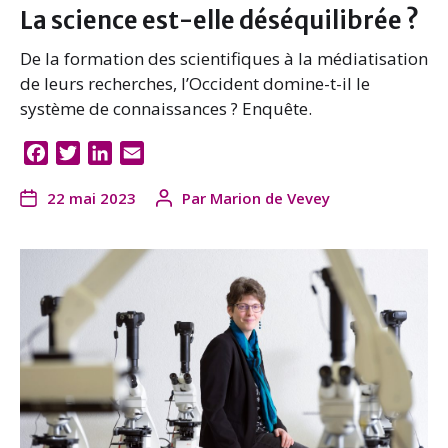
La science est-elle déséquilibrée ?
De la formation des scientifiques à la médiatisation
de leurs recherches, l’Occident domine-t-il le
système de connaissances ? Enquête.
F
T
L
E
a
w
i
m
22 mai 2023
Par
Marion de Vevey
c
i
n
a
e
t
k
i
b
t
e
l
o
e
d
o
r
I
k
n