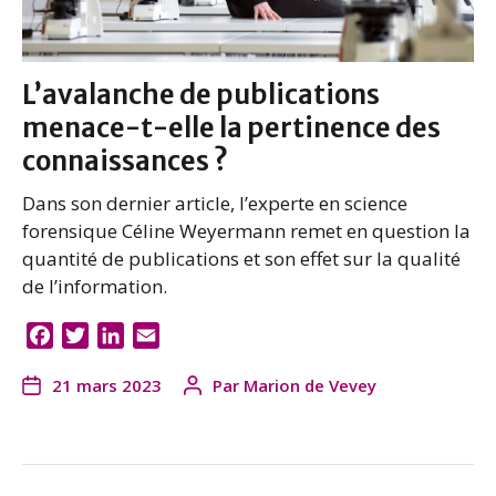
L’avalanche de publications
menace-t-elle la pertinence des
connaissances ?
Dans son dernier article, l’experte en science
forensique Céline Weyermann remet en question la
quantité de publications et son effet sur la qualité
de l’information.
F
T
L
E
a
w
i
m
21 mars 2023
Par
Marion de Vevey
c
i
n
a
e
t
k
i
b
t
e
l
o
e
d
o
r
I