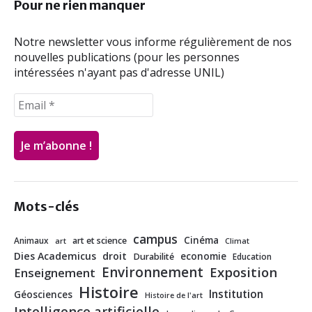
Pour ne rien manquer
k
n
Notre newsletter vous informe régulièrement de nos
nouvelles publications (pour les personnes
intéressées n'ayant pas d'adresse UNIL)
Mots-clés
campus
Cinéma
Animaux
art et science
art
Climat
Dies Academicus
droit
economie
Durabilité
Education
Environnement
Exposition
Enseignement
Histoire
Institution
Géosciences
Histoire de l'art
Intelligence artificielle