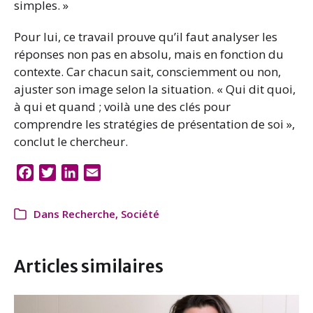
simples. »
Pour lui, ce travail prouve qu’il faut analyser les
réponses non pas en absolu, mais en fonction du
contexte. Car chacun sait, consciemment ou non,
ajuster son image selon la situation. « Qui dit quoi,
à qui et quand ; voilà une des clés pour
comprendre les stratégies de présentation de soi »,
conclut le chercheur.
F
T
L
E
a
w
i
m
c
i
n
a
Dans
Recherche
,
Société
e
t
k
i
b
t
e
l
o
e
d
Articles similaires
o
r
I
k
n