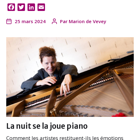
F
T
L
E
a
w
i
m
25 mars 2024
Par
Marion de Vevey
c
i
n
a
e
t
k
i
b
t
e
l
o
e
d
o
r
I
k
n
La nuit se la joue piano
Comment les artistes restituent-ils les émotions