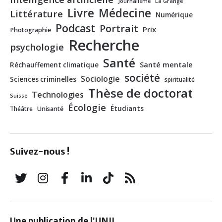
Journalisme
La Grange
Livre
Médecine
Littérature
Numérique
Podcast
Portrait
Prix
Photographie
Recherche
psychologie
Santé
Santé mentale
Réchauffement climatique
société
Sociologie
Sciences criminelles
spiritualité
Thèse de doctorat
Technologies
Suisse
Écologie
Étudiants
Théâtre
Unisanté
Suivez-nous !
Une publication de l'UNIL