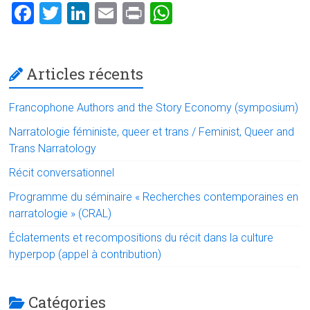
F
T
Li
E
Pr
W
a
wi
nk
m
in
h
ce
tt
e
ai
t
at
Articles récents
b
er
dI
l
s
o
n
A
Francophone Authors and the Story Economy (symposium)
ok
p
Narratologie féministe, queer et trans / Feminist, Queer and
p
Trans Narratology
Récit conversationnel
Programme du séminaire « Recherches contemporaines en
narratologie » (CRAL)
Éclatements et recompositions du récit dans la culture
hyperpop (appel à contribution)
Catégories