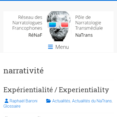
Skip
Réseau
to
content
des
narratologues
francophone
Menu
(RéNaF)
Pôle
narrativité
de
narratologie
transmédiale
(NaTrans)
Expérientialité / Experientiality
Raphaël Baroni
Actualités
,
Actualités du NaTrans
,
Glossaire