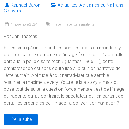
o
n
A
Raphaël Baroni
Actualités
,
Actualités du NaTrans
,
ok
p
Glossaire
p
1 novembre 2024
image
,
image fixe
,
narrativité
Par Jan Baetens
S’il est vrai qu’« innombrables sont les récits du monde », y
compris dans le domaine de l’image fixe, et qu’il n’y a « nulle
part aucun peuple sans récit » (Barthes 1966 : 1), cette
omniprésence est sans doute liée à la pulsion narrative de
l’être humain. Aptitude à tout narrativiser que semble
résumer la maxime « every picture tells a story », mais qui
pose tout de suite la question fondamentale : est-ce l’image
qui raconte ou, au contraire, le spectateur qui, en partant de
certaines propriétés de l’image, la convertit en narration ?
Lire la suite