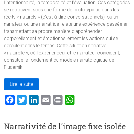
l’intentionnalité, la temporalité et l’évaluation. Ces catégories
se retrouvent sous une forme de prototypique dans les
récits « naturels » (c’est-à-dire conversationnels), où un
narrateur ou une narratrice relate une expérience passée en
transmettant sa propre manière d’appréhender
corporellement et émotionnellement les actions qui se
déroulent dans le temps. Cette situation narrative
« naturelle », où l’expérienceur et le narrateur coïncident,
constitue le fondement du modèle narratologique de
Fludernik.
Lire la suite
F
T
Li
E
Pr
W
a
wi
nk
m
in
h
ce
tt
e
ai
t
at
Narrativité de l’image fixe isolée
b
er
dI
l
s