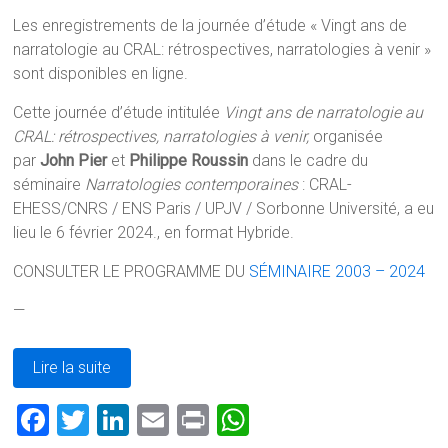
Les enregistrements de la journée d’étude « Vingt ans de
narratologie au CRAL: rétrospectives, narratologies à venir »
sont disponibles en ligne.
Cette journée d’étude intitulée
Vingt ans de narratologie au
CRAL: rétrospectives, narratologies à venir,
organisée
par
John Pier
et
Philippe Roussin
dans le cadre du
séminaire
Narratologies contemporaines
: CRAL-
EHESS/CNRS / ENS Paris / UPJV / Sorbonne Université, a eu
lieu le 6 février 2024., en format Hybride.
CONSULTER LE PROGRAMME DU
SÉMINAIRE 2003 – 2024
—
Lire la suite
F
T
Li
E
Pr
W