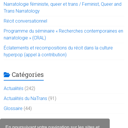
ok
p
Narratologie féministe, queer et trans / Feminist, Queer and
p
Trans Narratology
Récit conversationnel
Programme du séminaire « Recherches contemporaines en
narratologie » (CRAL)
Éclatements et recompositions du récit dans la culture
hyperpop (appel à contribution)
Catégories
Actualités
(242)
Actualités du NaTrans
(91)
Glossaire
(44)
En poursuivant votre navigation sur les sites et