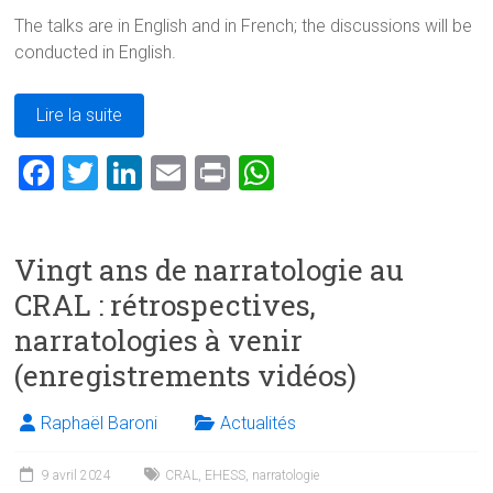
The talks are in English and in French; the discussions will be
conducted in English.
Lire la suite
F
T
Li
E
Pr
W
a
wi
nk
m
in
h
ce
tt
e
ai
t
at
Vingt ans de narratologie au
b
er
dI
l
s
CRAL : rétrospectives,
o
n
A
narratologies à venir
ok
p
(enregistrements vidéos)
p
Raphaël Baroni
Actualités
9 avril 2024
CRAL
,
EHESS
,
narratologie