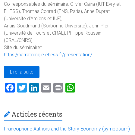
Co-responsables du séminaire: Olivier Caïra (IUT Evry et
EHESS), Thomas Conrad (ENS, Paris), Anne Duprat
(Université d’Amiens et IUF),
Anaïs Goudmand (Sorbonne Université), John Pier
(Université de Tours et CRAL), Philippe Roussin
(CRAL/CNRS)
Site du séminaire::
https://narratologie.ehess.fr/presentation/
Lire la suite
F
T
Li
E
Pr
W
a
wi
nk
m
in
h
ce
tt
e
ai
t
at
Articles récents
b
er
dI
l
s
o
n
A
Francophone Authors and the Story Economy (symposium)