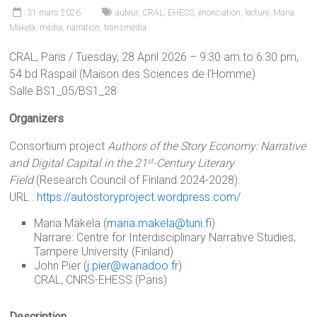
31 mars 2026
auteur
,
CRAL
,
EHESS
,
énonciation
,
lecture
,
Maria
Mäkelä
,
média
,
narration
,
transmédia
CRAL, Paris / Tuesday, 28 April 2026 – 9:30 am to 6:30 pm,
54 bd Raspail (Maison des Sciences de l’Homme)
Salle BS1_05/BS1_28
Organizers
Consortium project
Authors of the Story Economy: Narrative
and Digital Capital in the 21
-Century Literary
st
Field
(Research Council of Finland 2024-2028).
URL :
https://autostoryproject.wordpress.com/
Maria Mäkelä (
maria.makela@tuni.fi
)
Narrare: Centre for Interdisciplinary Narrative Studies,
Tampere University (Finland)
John Pier (
j.pier@wanadoo.fr
)
CRAL, CNRS-EHESS (Paris)
Description