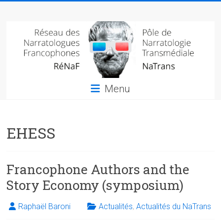
Skip
Réseau
to
content
des
narratologues
francophone
Menu
(RéNaF)
Pôle
EHESS
de
narratologie
transmédiale
(NaTrans)
Francophone Authors and the
Story Economy (symposium)
Raphaël Baroni
Actualités
,
Actualités du NaTrans