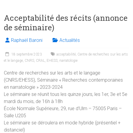
a
wi
nk
m
in
h
ce
tt
e
ai
t
at
Acceptabilité des récits (annonce
b
er
dI
l
s
de séminaire)
o
n
A
ok
p
Raphaël Baroni
Actualités
p
18 septembre 2023
acceptabilité
,
Centre de recherches sur les arts
et le langage
,
CNRS
,
CRAL
,
EHESS
,
narratologie
Centre de recherches sur les arts et le langage
(CNRS/EHESS), Séminaire « Recherches contemporaines
en narratologie » 2023-2024
Le séminaire se réunit tous les quinze jours, les 1er, 3e et 5e
mardi du mois, de 16h à 18h
École Normale Supérieure, 29, rue d’Ulm – 75005 Paris –
Salle U205
Le séminaire se déroulera en mode hybride (présentiel +
distanciel)