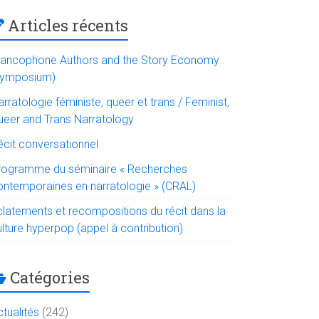
Articles récents
rancophone Authors and the Story Economy
symposium)
rratologie féministe, queer et trans / Feminist,
ueer and Trans Narratology
écit conversationnel
rogramme du séminaire « Recherches
ontemporaines en narratologie » (CRAL)
clatements et recompositions du récit dans la
lture hyperpop (appel à contribution)
Catégories
tualités
(242)