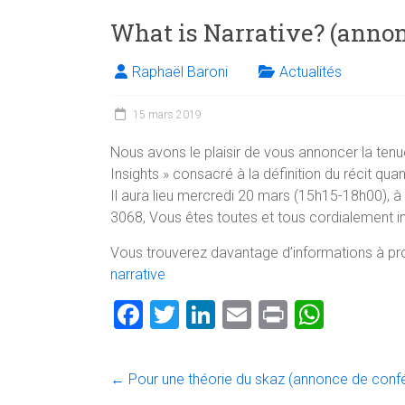
What is Narrative? (annon
Raphaël Baroni
Actualités
15 mars 2019
Nous avons le plaisir de vous annoncer la tenue
Insights » consacré à la définition du récit 
Il aura lieu mercredi 20 mars (15h15-18h00), à 
3068, Vous êtes toutes et tous cordialement in
Vous trouverez davantage d’informations à p
narrative
F
T
Li
E
Pr
W
a
wi
nk
m
in
h
ce
tt
e
ai
t
at
←
Pour une théorie du skaz (annonce de conf
b
er
dI
l
s