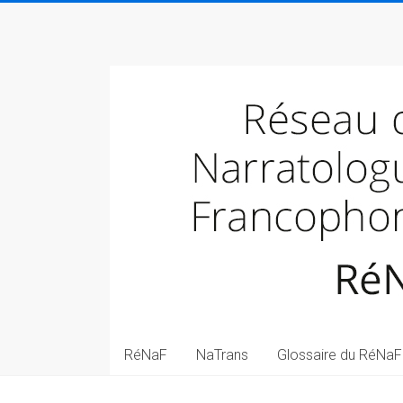
Skip
to
Réseau
content
des
narratologues
francophone
(RéNaF)
Pôle
de
narratologie
transmédiale
(NaTrans)
RéNaF
NaTrans
Glossaire du RéNaF