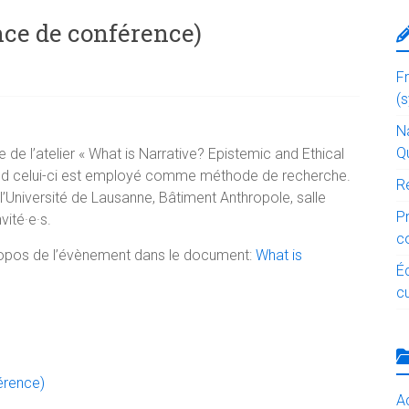
ce de conférence)
F
(
Na
Q
 de l’atelier « What is Narrative? Epistemic and Ethical
quand celui-ci est employé comme méthode de recherche.
R
l’Université de Lausanne, Bâtiment Anthropole, salle
P
vité·e·s.
c
ropos de l’évènement dans le document:
What is
É
cu
érence)
Ac