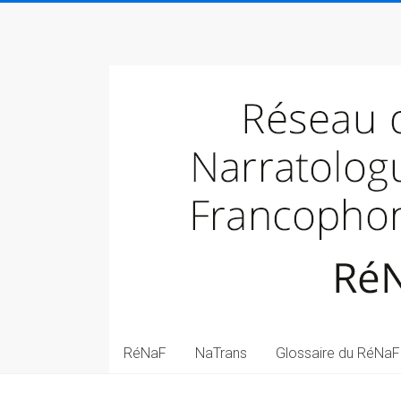
Skip
to
Réseau
content
des
narratologues
francophone
(RéNaF)
Pôle
de
narratologie
transmédiale
(NaTrans)
RéNaF
NaTrans
Glossaire du RéNaF