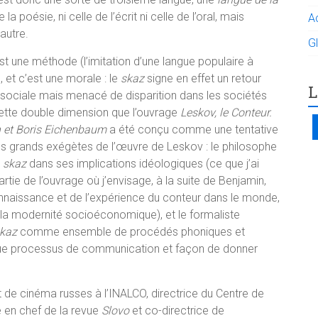
 la poésie, ni celle de l’écrit ni celle de l’oral, mais
A
’autre.
G
est une méthode (l’imitation d’une langue populaire à
, et c’est une morale : le
skaz
signe en effet un retour
L
e sociale mais menacé de disparition dans les sociétés
ette double dimension que l’ouvrage
Leskov, le Conteur.
n et Boris Eichenbaum
a été conçu comme une tentative
us grands exégètes de l’œuvre de Leskov : le philosophe
u
skaz
dans ses implications idéologiques (ce que j’ai
rtie de l’ouvrage où j’envisage, à la suite de Benjamin,
naissance et de l’expérience du conteur dans le monde,
a modernité socioéconomique), et le formaliste
skaz
comme ensemble de procédés phoniques et
ue processus de communication et façon de donner
t de cinéma russes à l’INALCO, directrice du Centre de
 en chef de la revue
Slovo
et co-directrice de