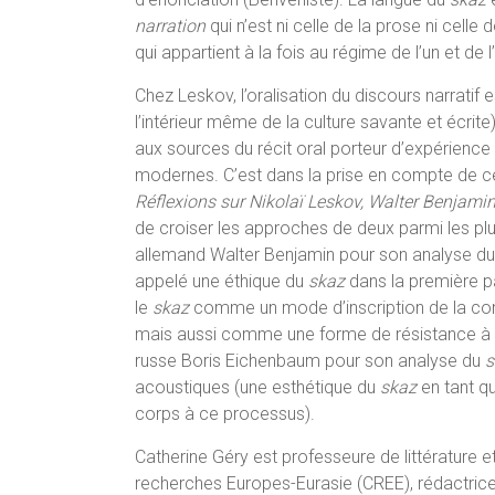
narration
qui n’est ni celle de la prose ni celle de
qui appartient à la fois au régime de l’un et de l
Chez Leskov, l’oralisation du discours narratif 
l’intérieur même de la culture savante et écrite)
aux sources du récit oral porteur d’expérienc
modernes. C’est dans la prise en compte de c
Réflexions sur
Nikolaï Leskov, Walter Benjami
de croiser les approches de deux parmi les pl
allemand Walter Benjamin pour son analyse d
appelé une éthique du
skaz
dans la première pa
le
skaz
comme un mode d’inscription de la con
mais aussi comme une forme de résistance à l
russe Boris Eichenbaum pour son analyse du
acoustiques (une esthétique du
skaz
en tant q
corps à ce processus).
Catherine Géry est professeure de littérature e
recherches Europes-Eurasie (CREE), rédactrice