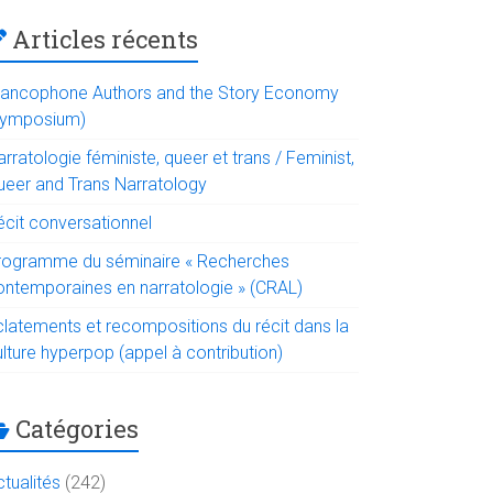
Articles récents
rancophone Authors and the Story Economy
symposium)
rratologie féministe, queer et trans / Feminist,
ueer and Trans Narratology
écit conversationnel
rogramme du séminaire « Recherches
ontemporaines en narratologie » (CRAL)
clatements et recompositions du récit dans la
lture hyperpop (appel à contribution)
Catégories
tualités
(242)