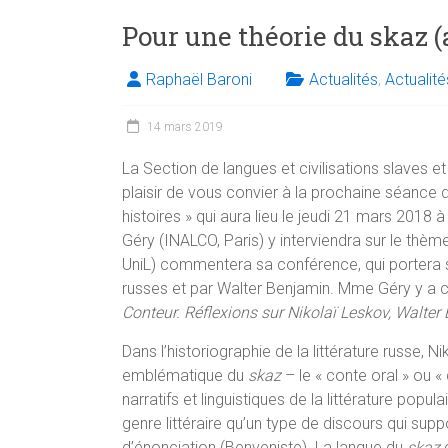
Pour une théorie du skaz 
Raphaël Baroni
Actualités
,
Actualit
14 mars 2019
La Section de langues et civilisations slaves et
plaisir de vous convier à la prochaine séance 
histoires » qui aura lieu le jeudi 21 mars 2018
Géry (INALCO, Paris) y interviendra sur le thèm
UniL) commentera sa conférence, qui portera su
russes et par Walter Benjamin. Mme Géry y a co
Conteur. Réflexions sur Nikolaï Leskov, Walte
Dans l’historiographie de la littérature russe, 
emblématique du
skaz
– le « conte oral » ou « 
narratifs et linguistiques de la littérature popul
genre littéraire qu’un type de discours qui su
d’énonciation (Benveniste). La langue du
skaz