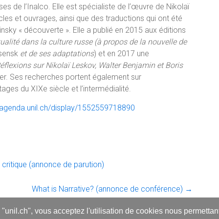
es de l’Inalco. Elle est spécialiste de l’œuvre de Nikolaï
les et ouvrages, ainsi que des traductions qui ont été
sky « découverte ». Elle a publié en 2015 aux éditions
ualité dans la culture russe (à propos de la nouvelle de
tsensk
et de ses adaptations
) et en 2017 une
Réflexions sur Nikolaï Leskov, Walter Benjamin et Boris
ier. Ses recherches portent également sur
itages du XIXe siècle et l’intermédialité.
//agenda.unil.ch/display/1552559718890
critique (annonce de parution)
What is Narrative? (annonce de conférence)
→
s "unil.ch", vous acceptez l'utilisation de cookies nous permetta