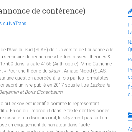
(annonce de conférence)
és du NaTrans
F
(
Na
Q
 de l’Asie du Sud (SLAS) de l’Université de Lausanne a le
du séminaire de recherche « Lettres russes : théories &
R
 à 17h00 dans la salle 4165 (Anthropole).
Mme Catherine
P
e : « Pour une théorie du
skaz
« .
Arnaud Nicod (SLAS,
c
r une question abordée à la fois par les formalistes
nsacré un livre publié en 2017 sous le titre
Leskov, le
É
r Benjamin et Boris Eichenbaum
.
cu
Nikolaï Leskov est identifié comme le représentant
dit ». En ce qu’il reproduit dans le texte écrit les codes
aire russe et du discours oral, le
skaz
n’est pas tant un
ppose un engagement du narrateur dans l’acte
Ac
est donc une sorte de troisième langue, une
langue de la