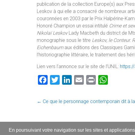
publication de la collection Europe(s) aux Press
Leskov à qui elle a consacré de nombreux artic
couronnées en 2003 par le Prix Halpérine-Kamin
Honoré Champion un essai intitulé
Crime et sex
Nikolaï Leskov
Lady Macbeth du district de M
monographie sous le titre
Leskov, le Conteur. 
Eichenbaum
aux éditions des Classiques Garn
l’historiographie littéraire, le traitement des hér
Lien vers l’annonce sur le site de l’UNIL:
https:
F
T
Li
E
Pr
W
a
wi
nk
m
in
h
ce
tt
e
ai
t
at
←
Ce que le personnage contemporain dit à la 
b
er
dI
l
s
o
n
A
ok
p
En poursuivant votre navigation sur les sites et application