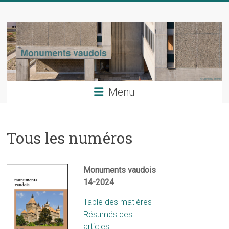
Skip
Monuments
to
content
vaudois
La
revue
du
Menu
patrimoine
artistique
du
Tous les numéros
canton
de
Vaud
Monuments vaudois
14-2024
Table des matières
Résumés des
articles