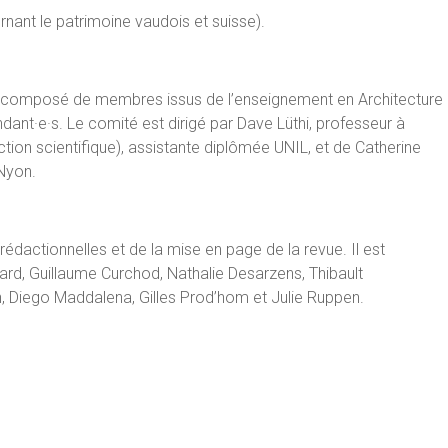
rnant le patrimoine vaudois et suisse).
que composé de membres issus de l’enseignement en Architecture
endant·e·s. Le comité est dirigé par Dave Lüthi, professeur à
tion scientifique), assistante diplômée UNIL, et de Catherine
Nyon.
édactionnelles et de la mise en page de la revue. Il est
dard, Guillaume Curchod, Nathalie Desarzens, Thibault
n, Diego Maddalena, Gilles Prod’hom et Julie Ruppen.