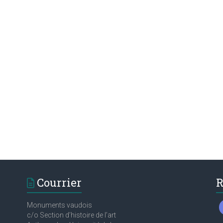
Courrier
R
Monuments vaudois
c/o Section d’histoire de l’art