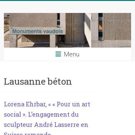
Skip
Monuments
to
content
vaudois
La
revue
du
Menu
patrimoine
artistique
du
Lausanne béton
canton
de
Vaud
Lorena Ehrbar, « « Pour un art
social ». L’engagement du
sculpteur André Lasserre en
Suisse romande