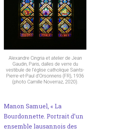
Alexandre Cingria et atelier de Jean
Gaudin, Paris, dalles de verre du
vestibule de l’église catholique Saints-
Pierre-et-Paul d’Orsonnens (FR), 1936
(photo Camille Noverraz, 2020).
Manon Samuel, « La
Bourdonnette. Portrait d’un
ensemble lausannois des