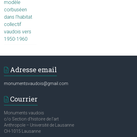
modèle
corbuséen
dans l’habitat
collectif
vaudois vers
1950-1960
Adresse email
monumentsvaudois@gmail.com
Courrier
Monuments vaudois
c/o Section d’histoire de l’art
Anthropole – Université de Lausanne
CH-1015 Lausanne