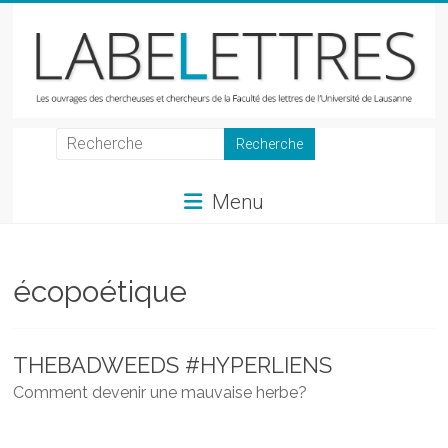
Skip
to
content
LabeLettres
Les
Menu
ouvrages
des
chercheuses
et
écopoétique
chercheurs
de
la
THEBADWEEDS #HYPERLIENS
Faculté
Comment devenir une mauvaise herbe?
des
lettres