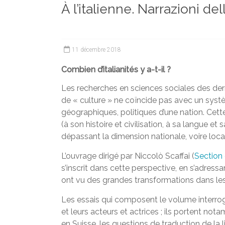
À l’italienne. Narrazioni del
et
chercheurs
de
la
11 décembre 2018
Faculté
des
Combien d’italianités y a-t-il ?
lettres
Les recherches en sciences sociales des de
de « culture » ne coïncide pas avec un systèm
géographiques, politiques d’une nation. Cette
(à son histoire et civilisation, à sa langue et 
dépassant la dimension nationale, voire loca
L’ouvrage dirigé par Niccolò Scaffai (
Section d
s’inscrit dans cette perspective, en s’adressan
ont vu des grandes transformations dans les
Les essais qui composent le volume interrogent
et leurs acteurs et actrices ; ils portent nota
en Suisse, les questions de traduction de la lit