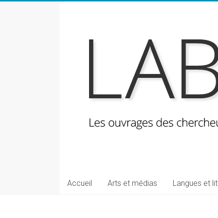
Skip
to
content
LabeLettres
Les
Accueil
Arts et médias
Langues et li
ouvrages
des
chercheuses