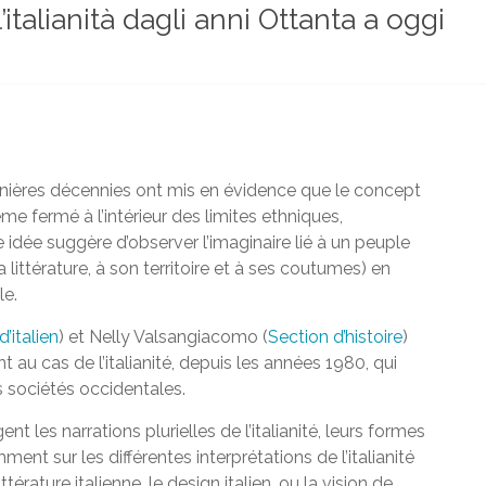
l’italianità dagli anni Ottanta a oggi
rnières décennies ont mis en évidence que le concept
e fermé à l’intérieur des limites ethniques,
 idée suggère d’observer l’imaginaire lié à un peuple
sa littérature, à son territoire et à ses coutumes) en
le.
’italien
) et Nelly Valsangiacomo (
Section d’histoire
)
t au cas de l’italianité, depuis les années 1980, qui
 sociétés occidentales.
 les narrations plurielles de l’italianité, leurs formes
mment sur les différentes interprétations de l’italianité
térature italienne, le design italien, ou la vision de