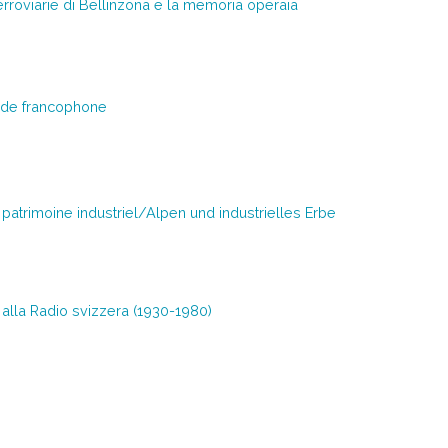
erroviarie di Bellinzona e la memoria operaia
onde francophone
 patrimoine industriel/Alpen und industrielles Erbe
ani alla Radio svizzera (1930-1980)