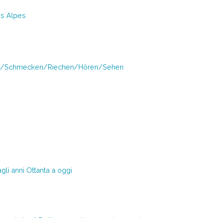
es Alpes
len/Schmecken/Riechen/Hören/Sehen
dagli anni Ottanta a oggi