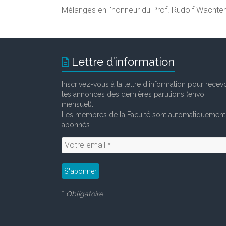
Mélanges en l'honneur du Prof. Rudolf Wachter 
Lettre d’information
Inscrivez-vous à la lettre d'information pour recevo
les annonces des dernières parutions (envoi
mensuel).
Les membres de la Faculté sont automatiquement
abonnés.
*
Obligatoire