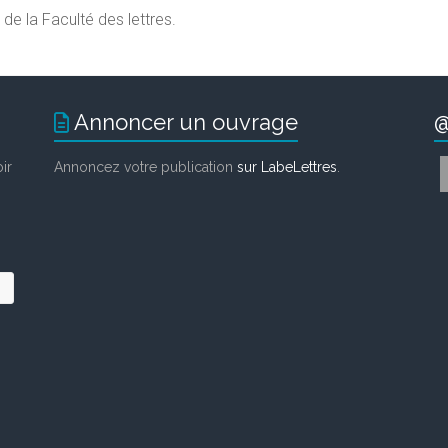
de la Faculté des lettres.
Annoncer un ouvrage
@
ir
Annoncez votre publication
sur LabeLettres
.