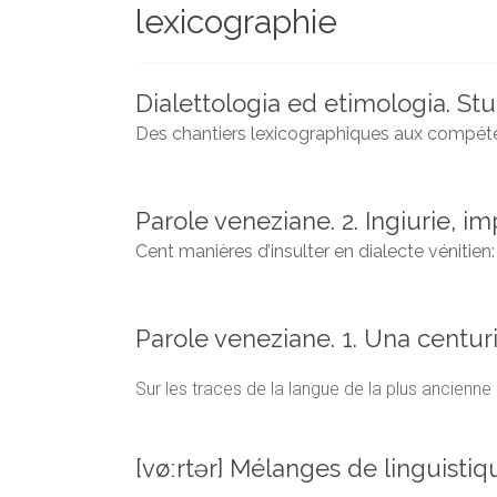
lexicographie
et
chercheurs
de
la
Dialettologia ed etimologia. Stu
Faculté
Des chantiers lexicographiques aux compéte
des
lettres
Parole veneziane. 2. Ingiurie, 
Cent manières d’insulter en dialecte vénitie
Parole veneziane. 1. Una centur
Sur les traces de la langue de la plus ancienne
[vøːrtər] Mélanges de linguistiq