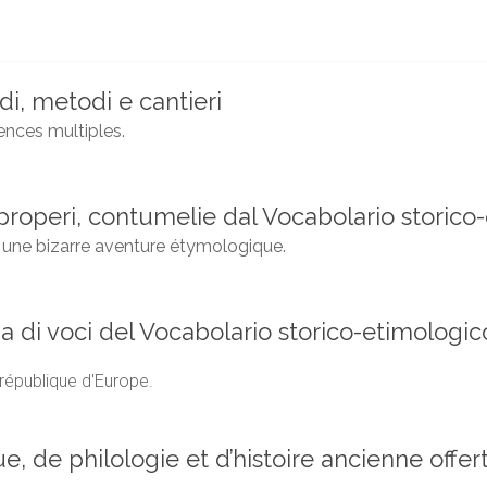
di, metodi e cantieri
nces multiples.
improperi, contumelie dal Vocabolario storic
n: une bizarre aventure étymologique.
ia di voci del Vocabolario storico-etimologi
 république d'Europe.
ue, de philologie et d’histoire ancienne offe