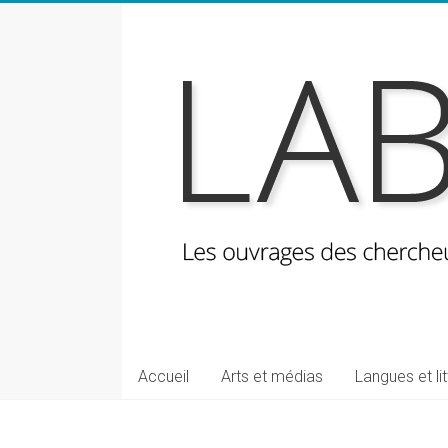
Skip
to
content
LabeLettres
Les
Accueil
Arts et médias
Langues et li
ouvrages
des
chercheuses