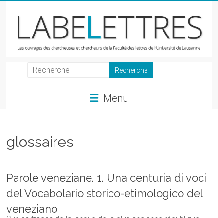
Skip
to
content
LabeLettres
Les
Menu
ouvrages
des
chercheuses
et
glossaires
chercheurs
de
la
Parole veneziane. 1. Una centuria di voci
Faculté
del Vocabolario storico-etimologico del
des
lettres
veneziano