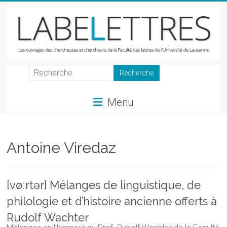
Skip
to
content
LabeLettres
Les
Menu
ouvrages
des
chercheuses
et
Antoine Viredaz
chercheurs
de
la
[vøːrtər] Mélanges de linguistique, de
Faculté
philologie et d’histoire ancienne offerts à
des
lettres
Rudolf Wachter