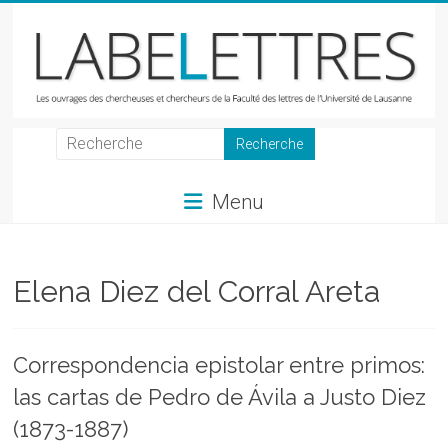
Skip
to
content
LabeLettres
Les
Menu
ouvrages
des
chercheuses
et
Elena Diez del Corral Areta
chercheurs
de
la
Correspondencia epistolar entre primos:
Faculté
las cartas de Pedro de Ávila a Justo Diez
des
lettres
(1873-1887)