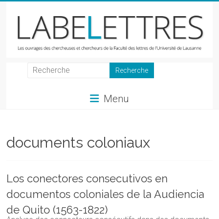
Skip
to
content
LabeLettres
Les
Menu
ouvrages
des
chercheuses
et
documents coloniaux
chercheurs
de
la
Los conectores consecutivos en
Faculté
documentos coloniales de la Audiencia
des
lettres
de Quito (1563-1822)