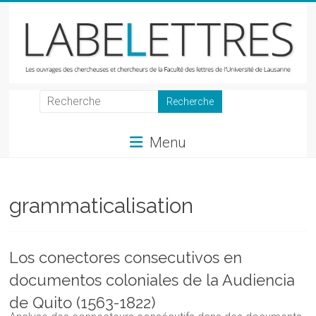
Skip
to
content
LabeLettres
Les
Menu
ouvrages
des
chercheuses
et
grammaticalisation
chercheurs
de
la
Los conectores consecutivos en
Faculté
documentos coloniales de la Audiencia
des
lettres
de Quito (1563-1822)