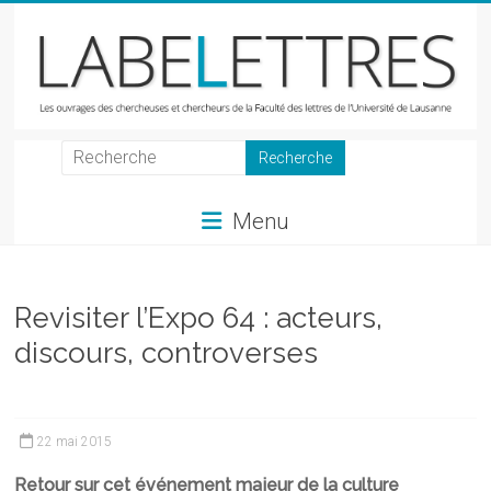
Skip
to
content
LabeLettres
Les
Menu
ouvrages
des
chercheuses
et
Revisiter l’Expo 64 : acteurs,
chercheurs
discours, controverses
de
la
Faculté
des
22 mai 2015
lettres
Retour sur cet événement majeur de la culture