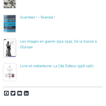
Scandale ! – Skandal !
Les images en guerre 1914-1945: De la Suisse à
l’Europe
Livre et militantisme. La Cité Éditeur 1958-1967
F
T
E
L
a
w
m
i
c
i
a
n