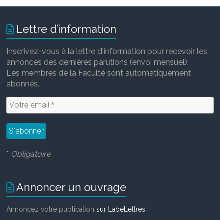
e
t
i
k
b
t
l
e
o
e
d
Lettre d’information
o
r
I
k
n
Inscrivez-vous à la lettre d'information pour recevoir les
annonces des dernières parutions (envoi mensuel).
Les membres de la Faculté sont automatiquement
abonnés.
*
Obligatoire
Annoncer un ouvrage
Annoncez votre publication
sur LabeLettres
.