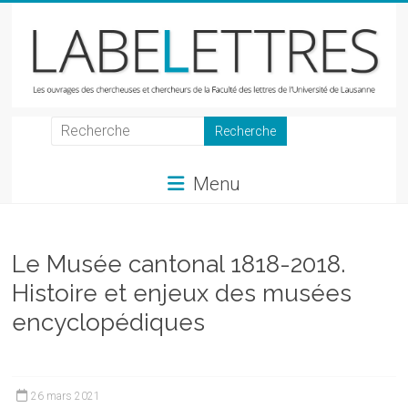
Skip
to
content
LabeLettres
Les
Menu
ouvrages
des
chercheuses
et
Le Musée cantonal 1818-2018.
chercheurs
Histoire et enjeux des musées
de
encyclopédiques
la
Faculté
des
lettres
26 mars 2021