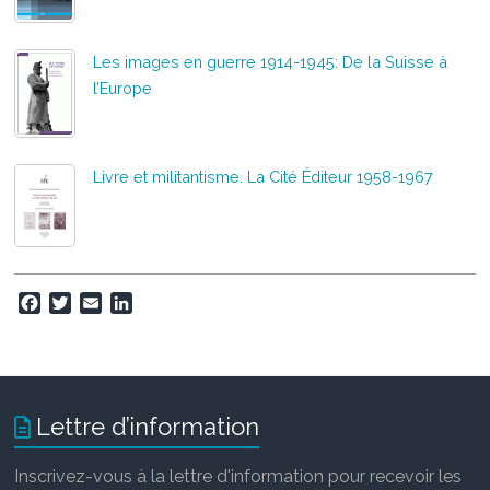
Les images en guerre 1914-1945: De la Suisse à
l’Europe
Livre et militantisme. La Cité Éditeur 1958-1967
F
T
E
L
a
w
m
i
c
i
a
n
e
t
i
k
b
t
l
e
o
e
d
Lettre d’information
o
r
I
k
n
Inscrivez-vous à la lettre d'information pour recevoir les