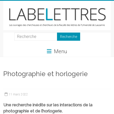
Skip
to
content
LabeLettres
Les
Menu
ouvrages
des
chercheuses
et
Photographie et horlogerie
chercheurs
de
la
11 mars 2022
Faculté
des
Une recherche inédite sur les interactions de la
lettres
photographie et de l’horlogerie.