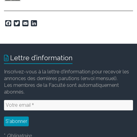
F
T
E
L
a
w
m
i
c
i
a
n
e
t
i
k
b
t
l
e
o
e
d
Lettre d’information
o
r
I
k
n
Inscrivez-vous à la lettre d'information pour recevoir les
annonces des dernières parutions (envoi mensuel).
Les membres de la Faculté sont automatiquement
abonnés.
*
Obligatoire