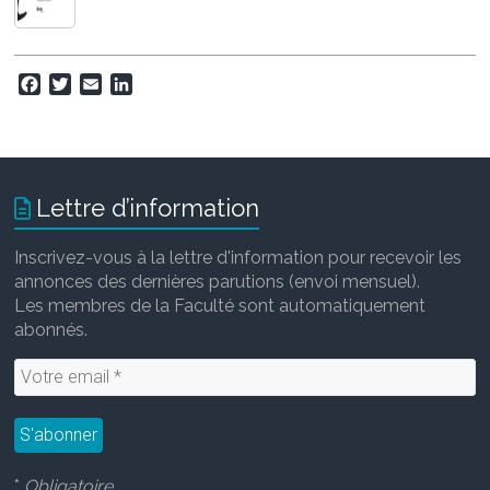
F
T
E
L
a
w
m
i
c
i
a
n
e
t
i
k
b
t
l
e
o
e
d
Lettre d’information
o
r
I
k
n
Inscrivez-vous à la lettre d'information pour recevoir les
annonces des dernières parutions (envoi mensuel).
Les membres de la Faculté sont automatiquement
abonnés.
*
Obligatoire