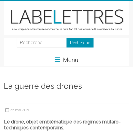
Skip
to
content
LabeLettres
Les
Menu
ouvrages
des
chercheuses
et
La guerre des drones
chercheurs
de
la
22 mai 2020
Faculté
des
Le drone, objet emblématique des régimes militaro-
lettres
techniques contemporains.