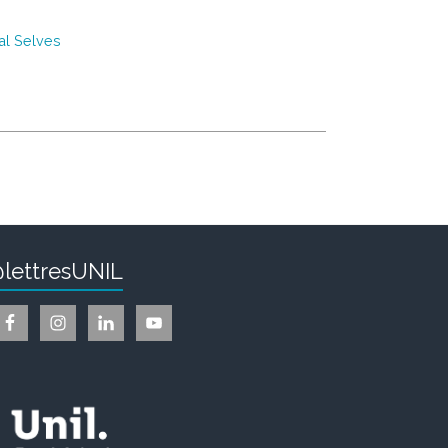
ial Selves
lettresUNIL