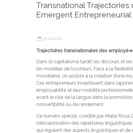
Transnational Trajectories 
et
chercheurs
Emergent Entrepreneurial
de
la
Faculté
25 mai 2020
des
lettres
Trajectoires transnationales des employé·e·s
Dans le capitalisme tardif, les discours et l
les modèles de locuteurs. Face à la flexibilit
mondialisé, on assiste à la création d’une no
Ces entrepreneurs investissent dans l’apprent
employabilité et leur mobilité professionnel
avant le rôle de la langue dans la promotion
convertibilité ou de rendement.
Ce numéro spécial, coédité par Maria Rosa G
(dé)valorisation des répertoires linguistiques
qui régulent des aspects linguistiques et de 