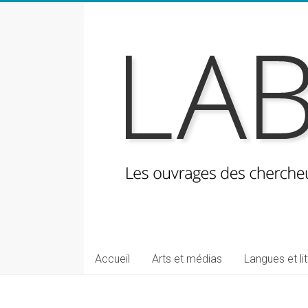
Skip
to
content
LabeLettres
Les
Accueil
Arts et médias
Langues et li
ouvrages
des
chercheuses