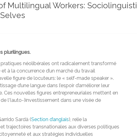
of Multilingual Workers: Sociolinguis
 Selves
 plurilingues.
es pratiques néolibérales ont radicalement transformé
é et à la concurrence d’un marché du travail
uvelle figure de locuteurs: le « self-made speaker ».
issage d’une langue dans l’espoir d’améliorer leur
le. Ces nouvelles figures entrepreneuriales mettent en
 de l'(auto-)investissement dans une visée de
arrido Sardà (
Section d’anglais
), relie la
 et trajectoires transnationales aux diverses politiques
citoyenneté et aux stratégies individuelles