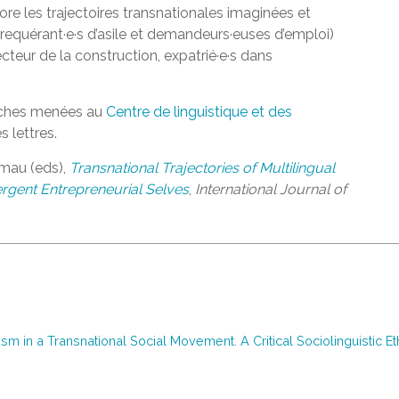
lore les trajectoires transnationales imaginées et
 (requérant·e·s d’asile et demandeurs·euses d’emploi)
ecteur de la construction, expatrié·e·s dans
erches menées au
Centre de linguistique et des
s lettres.
mau (eds),
Transnational Trajectories of Multilingual
rgent Entrepreneurial Selves
,
International Journal of
lism in a Transnational Social Movement. A Critical Sociolinguistic