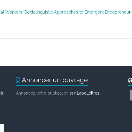
ngual Workers: Sociolinguistic Approaches to Emergent Entrepreneur
Annoncer un ouvrage
@
ir
Annoncez votre publication
sur LabeLettres
.