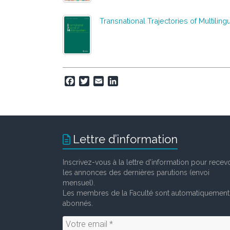
Transnational Trajectories of Multili
F
T
E
L
a
w
m
i
c
i
a
n
e
t
i
k
b
t
l
e
o
e
d
Lettre d’information
o
r
I
k
n
Inscrivez-vous à la lettre d'information pour recevo
les annonces des dernières parutions (envoi
mensuel).
Les membres de la Faculté sont automatiquement
abonnés.