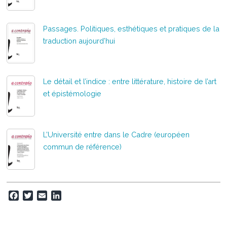
Passages. Politiques, esthétiques et pratiques de la
traduction aujourd’hui
Le détail et l’indice : entre littérature, histoire de l’art
et épistémologie
L’Université entre dans le Cadre (européen
commun de référence)
F
T
E
L
a
w
m
i
c
i
a
n
e
t
i
k