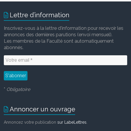
b
t
l
e
o
e
d
Lettre d’information
o
r
I
k
n
Inscrivez-vous à la lettre d'information pour recevoir les
annonces des dernières parutions (envoi mensuel).
Les membres de la Faculté sont automatiquement
abonnés.
*
Obligatoire
Annoncer un ouvrage
Annoncez votre publication
sur LabeLettres
.