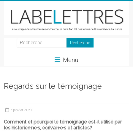
Skip
to
content
LabeLettres
Les
Menu
ouvrages
des
chercheuses
et
Regards sur le témoignage
chercheurs
de
la
7 janvier 2021
Faculté
des
Comment et pourquoi le témoignage est-il utilisé par
lettres
les historien·ne·s, écrivain·e·s et artistes?