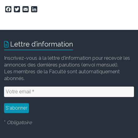
F
T
E
L
a
w
m
i
c
i
a
n
e
t
i
k
b
t
l
e
o
e
d
Lettre d’information
o
r
I
k
n
Inscrivez-vous à la lettre d'information pour recevoir les
annonces des dernières parutions (envoi mensuel).
Les membres de la Faculté sont automatiquement
abonnés.
*
Obligatoire