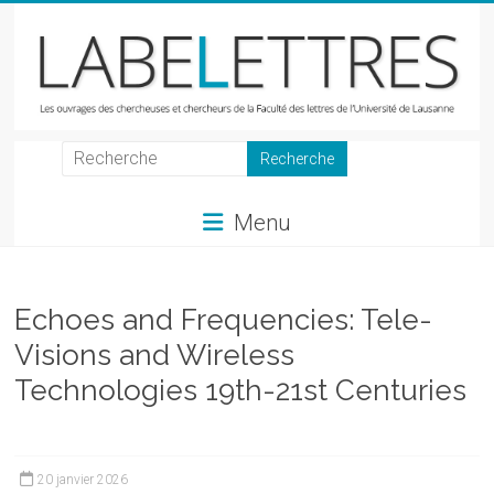
Skip
to
content
LabeLettres
Les
Menu
ouvrages
des
chercheuses
et
Echoes and Frequencies: Tele-
chercheurs
Visions and Wireless
de
Technologies 19th-21st Centuries
la
Faculté
des
lettres
20 janvier 2026