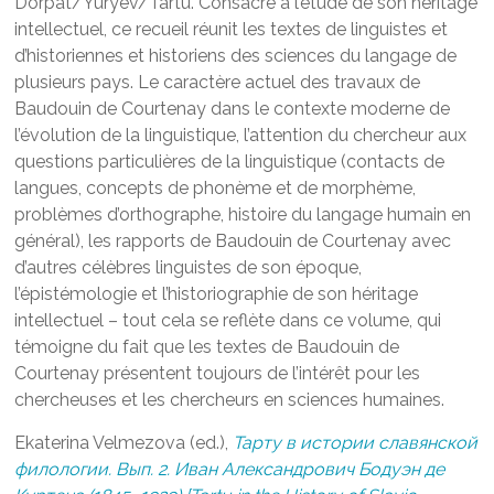
Dorpat/Yuryev/Tartu. Consacré à l’étude de son héritage
intellectuel, ce recueil réunit les textes de linguistes et
d’historiennes et historiens des sciences du langage de
plusieurs pays. Le caractère actuel des travaux de
Baudouin de Courtenay dans le contexte moderne de
l’évolution de la linguistique, l’attention du chercheur aux
questions particulières de la linguistique (contacts de
langues, concepts de phonème et de morphème,
problèmes d’orthographe, histoire du langage humain en
général), les rapports de Baudouin de Courtenay avec
d’autres célèbres linguistes de son époque,
l’épistémologie et l’historiographie de son héritage
intellectuel – tout cela se reflète dans ce volume, qui
témoigne du fait que les textes de Baudouin de
Courtenay présentent toujours de l’intérêt pour les
chercheuses et les chercheurs en sciences humaines.
Ekaterina Velmezova (ed.),
Тарту в истории славянской
филологии. Вып. 2. Иван Александрович Бодуэн де