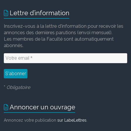
b
t
l
e
o
e
d
Lettre d’information
o
r
I
k
n
Inscrivez-vous à la lettre d'information pour recevoir les
annonces des dernières parutions (envoi mensuel).
Les membres de la Faculté sont automatiquement
abonnés.
*
Obligatoire
Annoncer un ouvrage
Annoncez votre publication
sur LabeLettres
.