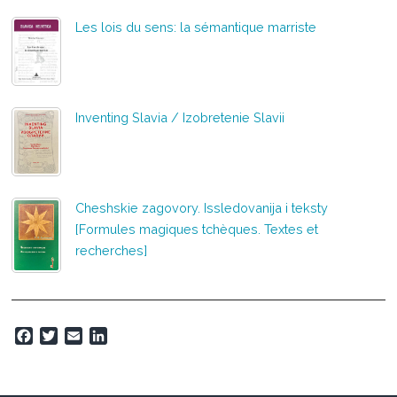
Les lois du sens: la sémantique marriste
Inventing Slavia / Izobretenie Slavii
Cheshskie zagovory. Issledovanija i teksty
[Formules magiques tchèques. Textes et
recherches]
F
T
E
L
a
w
m
i
c
i
a
n
e
t
i
k