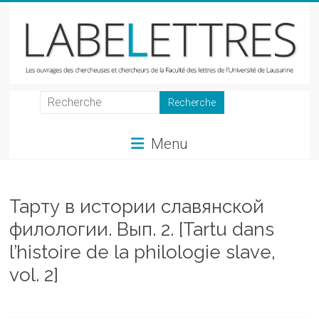
Skip
to
content
LabeLettres
Les
Menu
ouvrages
des
chercheuses
et
Тарту в истории славянской
chercheurs
филологии. Вып. 2. [Tartu dans
de
l’histoire de la philologie slave,
la
Faculté
vol. 2]
des
lettres