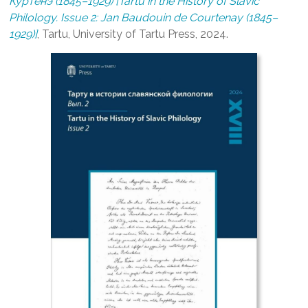
Куртенэ (1845–1929) [Tartu in the History of Slavic
Philology. Issue 2: Jan Baudouin de Courtenay (1845–
1929)]
, Tartu, University of Tartu Press, 2024.