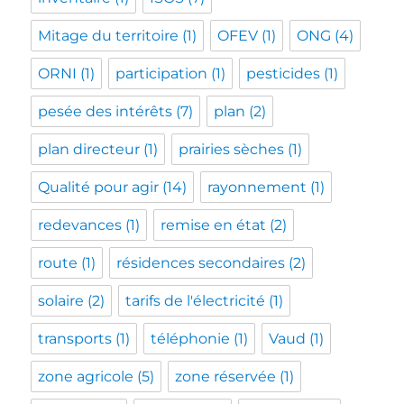
Mitage du territoire
(1)
OFEV
(1)
ONG
(4)
ORNI
(1)
participation
(1)
pesticides
(1)
pesée des intérêts
(7)
plan
(2)
plan directeur
(1)
prairies sèches
(1)
Qualité pour agir
(14)
rayonnement
(1)
redevances
(1)
remise en état
(2)
route
(1)
résidences secondaires
(2)
solaire
(2)
tarifs de l'électricité
(1)
transports
(1)
téléphonie
(1)
Vaud
(1)
zone agricole
(5)
zone réservée
(1)