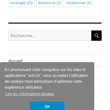
énergie
(15)
éolienne
(2)
éoliennes
(1)
RE
Recherche
pour :
Accueil
En poursuivant votre navigation sur les sites et
Articles
applications "unil.ch", vous acceptez l'utilisation
de cookies nous permettant d’optimiser votre
Contact
expérience utilisateur.
Lire les informations légales
Centre d'étude en droit de l'environnement et de
l'aménagement du territoire
Fièrement propulsé par
OK