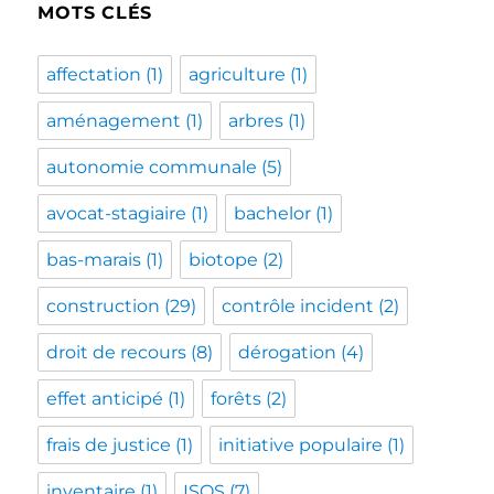
MOTS CLÉS
affectation
(1)
agriculture
(1)
aménagement
(1)
arbres
(1)
autonomie communale
(5)
avocat-stagiaire
(1)
bachelor
(1)
bas-marais
(1)
biotope
(2)
construction
(29)
contrôle incident
(2)
droit de recours
(8)
dérogation
(4)
effet anticipé
(1)
forêts
(2)
frais de justice
(1)
initiative populaire
(1)
inventaire
(1)
ISOS
(7)