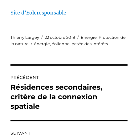
Site d’Eoleresponsable
Auteur
Publié
Catégories
Thierry Largey
22 octobre 2019
Energie
,
Protection de
Étiquettes
le
la nature
énergie
,
éolienne
,
pesée des intérêts
Navigation
PRÉCÉDENT
de
Résidences secondaires,
Publication
précédente :
critère de la connexion
l’article
spatiale
SUIVANT