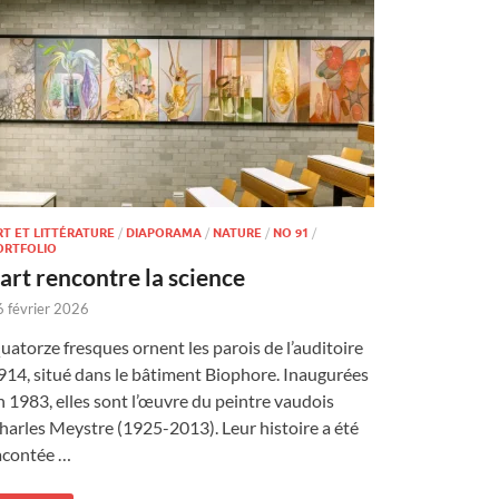
RT ET LITTÉRATURE
/
DIAPORAMA
/
NATURE
/
NO 91
/
ORTFOLIO
’art rencontre la science
6 février 2026
uatorze fresques ornent les parois de l’auditoire
914, situé dans le bâtiment Biophore. Inaugurées
n 1983, elles sont l’œuvre du peintre vaudois
harles Meystre (1925-2013). Leur histoire a été
acontée …