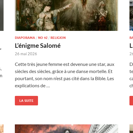
DIAPORAMA
/
NO 92
/
RELIGION
B
L’énigme Salomé
L
r
26 mai 2026
2
Cette très jeune femme est devenue une star, aux
D
,
siècles des siècles, grâce à une danse mortelle. Et
t
in
pourtant, son nom n’est pas cité dans la Bible. Les
c
explications de …
c
LA SUITE