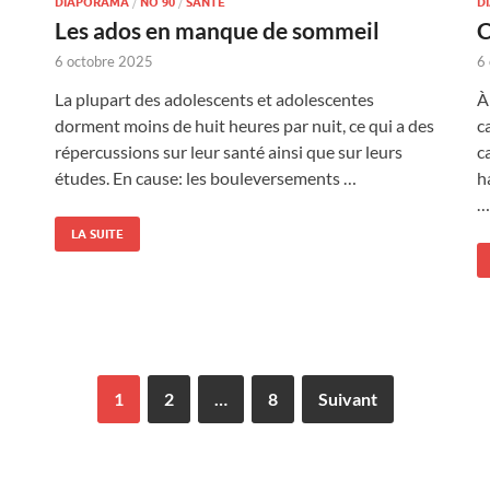
DIAPORAMA
/
NO 90
/
SANTÉ
D
Les ados en manque de sommeil
C
6 octobre 2025
6
La plupart des adolescents et adolescentes
À
dorment moins de huit heures par nuit, ce qui a des
c
répercussions sur leur santé ainsi que sur leurs
c
études. En cause: les bouleversements …
h
…
LA SUITE
1
2
…
8
Suivant