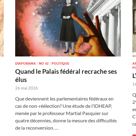
DIAPORAMA
/
NO 92
/
POLITIQUE
A
P
Quand le Palais fédéral recrache ses
L
élus
1
26 mai 2026
Q
Que deviennent les parlementaires fédéraux en
2
cas de non-réélection? Une étude de l’IDHEAP,
e
menée par le professeur Martial Pasquier sur
C
quatre décennies, donne la mesure des difficultés
r
de la reconversion. …