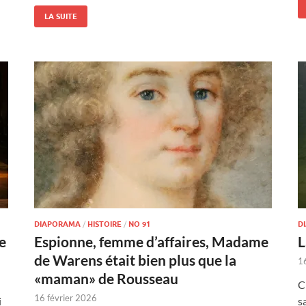
LA SUITE
DIAPORAMA
/
HISTOIRE
/
NO 91
D
e
Espionne, femme d’affaires, Madame
L
de Warens était bien plus que la
1
«maman» de Rousseau
C
16 février 2026
i
s