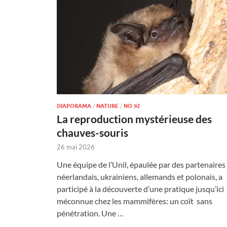
DIAPORAMA
/
NATURE
/
NO 92
La reproduction mystérieuse des
chauves-souris
26 mai 2026
Une équipe de l’Unil, épaulée par des partenaires
néerlandais, ukrainiens, allemands et polonais, a
participé à la découverte d’une pratique jusqu’ici
méconnue chez les mammifères: un coït sans
pénétration. Une …