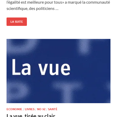
l’égalité est meilleure pour tous» a marqué la communauté
scientifique, des politiciens …
LA SUITE
ECONOMIE
/
LIVRES
/
NO 92
/
SANTÉ
La vue, tirée au clair