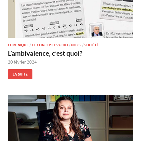
CHRONIQUE
/
LE CONCEPT PSYCHO
/
NO 85
/
SOCIÉTÉ
L’ambivalence, c’est quoi?
20 février 2024
LA SUITE